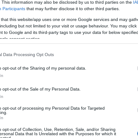
rténeti közlemények
hajózástörténeti tagozat
sms kaiser franz josef
sm
. This information may also be disclosed by us to third parties on the
IA
Participants
that may further disclose it to other third parties.
 that this website/app uses one or more Google services and may gath
including but not limited to your visit or usage behaviour. You may click 
 to Google and its third-party tags to use your data for below specifi
ogle consent section.
l Data Processing Opt Outs
o opt-out of the Sharing of my personal data.
In
o opt-out of the Sale of my Personal Data.
In
to opt-out of processing my Personal Data for Targeted
ing.
In
o opt-out of Collection, Use, Retention, Sale, and/or Sharing
ersonal Data that Is Unrelated with the Purposes for which it
lected.