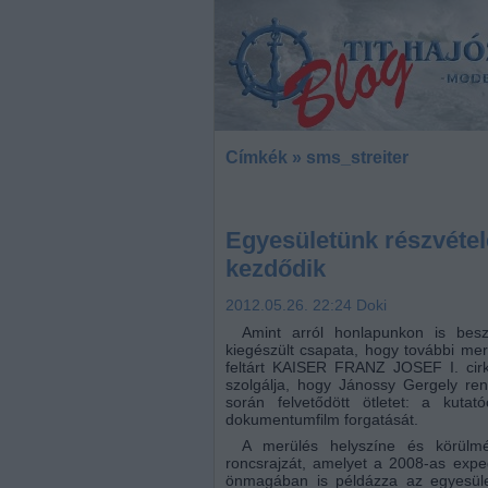
Címkék
»
sms_streiter
Egyesületünk részvétel
kezdődik
2012.05.26. 22:24
Doki
Amint arról honlapunkon is bes
kiegészült csapata, hogy további m
feltárt KAISER FRANZ JOSEF I. cirká
szolgálja, hogy Jánossy Gergely re
során felvetődött ötletet: a kutat
dokumentumfilm forgatását.
A merülés helyszíne és körülmé
roncsrajzát, amelyet a 2008-as exped
önmagában is példázza az egyesület