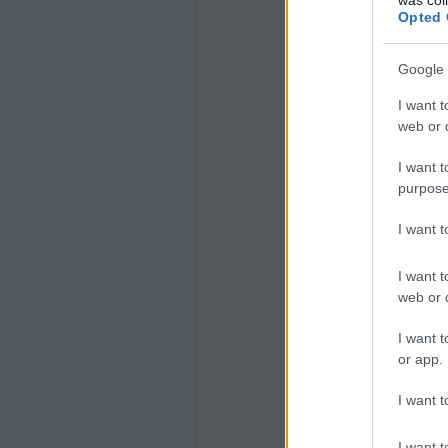
Opted 
Google 
I want t
web or d
I want t
purpose
I want 
I want t
web or d
I want t
or app.
I want t
I want t