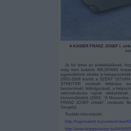
A KASIER FRANZ JOSEF I. cirk
ka
Jó hír lehet az érdeklődőknek, h
még nem kutatott WILDFANG torpedó
egyesületünk elnöke is bekapcsolódik
2002-2008 között a SZENT ISTVÁN 
STREITER romboló feltárása so
beszerzését, feldolgozását, a helyszín
rekonstrukciós rajzok elkészítésé
közreműködött (2003: "A Monarchia h
FRANZ JOSEF cirkáló", rendezte: Bal
Gergely).
További információk:
http://hajomakett.hu/content/view/6
http://www.kriegsmarine.hu/hk/bt00