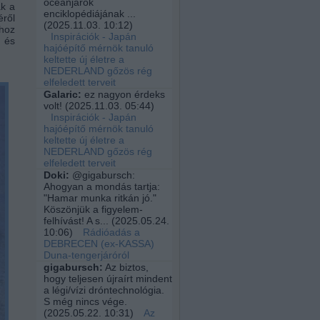
óceánjárók
ak a
enciklopédiájának ...
éről
(
2025.11.03. 10:12
)
shoz
Inspirációk - Japán
 és
hajóépítő mérnök tanuló
keltette új életre a
NEDERLAND gőzös rég
elfeledett terveit
Galaric:
ez nagyon érdeks
volt!
(
2025.11.03. 05:44
)
Inspirációk - Japán
hajóépítő mérnök tanuló
keltette új életre a
NEDERLAND gőzös rég
elfeledett terveit
Doki:
@gigabursch:
Ahogyan a mondás tartja:
"Hamar munka ritkán jó."
Köszönjük a figyelem-
felhívást! A s...
(
2025.05.24.
10:06
)
Rádióadás a
DEBRECEN (ex-KASSA)
Duna-tengerjáróról
gigabursch:
Az biztos,
hogy teljesen újraírt mindent
a légi/vízi dróntechnológia.
S még nincs vége.
(
2025.05.22. 10:31
)
Az