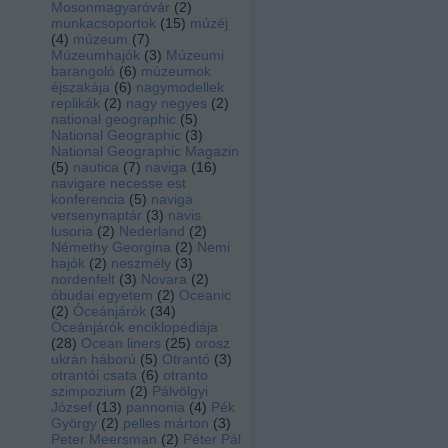
Mosonmagyaróvár
(
2
)
munkacsoportok
(
15
)
múzéj
(
4
)
múzeum
(
7
)
Múzeumhajók
(
3
)
Múzeumi
barangoló
(
6
)
múzeumok
éjszakája
(
6
)
nagymodellek
replikák
(
2
)
nagy negyes
(
2
)
national geographic
(
5
)
National Geographic
(
3
)
National Geographic Magazin
(
5
)
nautica
(
7
)
naviga
(
16
)
navigare necesse est
konferencia
(
5
)
naviga
versenynaptár
(
3
)
navis
lusoria
(
2
)
Nederland
(
2
)
Némethy Georgina
(
2
)
Nemi
hajók
(
2
)
neszmély
(
3
)
nordenfelt
(
3
)
Novara
(
2
)
óbudai egyetem
(
2
)
Oceanic
(
2
)
Óceánjárók
(
34
)
Óceánjárók enciklopédiája
(
28
)
Ocean liners
(
25
)
orosz
ukrán háború
(
5
)
Otrantó
(
3
)
otrantói csata
(
6
)
otranto
szimpozium
(
2
)
Pálvölgyi
József
(
13
)
pannonia
(
4
)
Pék
György
(
2
)
pelles márton
(
3
)
Peter Meersman
(
2
)
Péter Pál