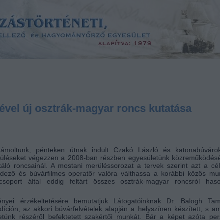
ével új osztrák-magyar roncs kutatása
zámoltunk, pénteken útnak indult Czakó László és katonabúvárok
erüléseket végezzen a 2008-ban részben egyesületünk közreműködés
ló roncsainál. A mostani merüléssorozat a tervek szerint azt a cél
ndező és búvárfilmes operatőr valóra válthassa a korábbi közös m
ócsoport által eddig feltárt összes osztrák-magyar roncsról haso
nyei érzékeltetésére bemutatjuk Látogatóinknak Dr. Balogh Ta
íción, az akkori búvárfelvételek alapján a helyszínen készített, s a
ünk részéről befektetett szakértői munkát. Bár a képet azóta per