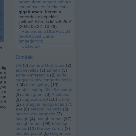
orosz-ukrán tengeri háború
eseményei és értékelésük
gigabursch:
Kérem a
temérdek elgépelést
javítani! Előre is köszönöm!
(
2025.05.22. 10:28
)
Rádióadás a DEBRECEN
(ex-KASSA) Duna-
tengerjáróról
Utolsó 20
ó
Címkék
1%
(
3
)
Admiral Graf Spee
(
2
)
ddig
adóbevallás
(
3
)
adriatic
(
3
)
ére
adria konferencia
(
2
)
adria
ként
magyar királyi tengerhajózási
t a
rt
(
4
)
ákos györgy
(
10
)
yag
amatőr hajóépítők közössége
és a
(
3
)
antal gábor
(
3
)
Aquitania
ben
(
2
)
augusztus 20
(
10
)
a hely
ISER
(
2
)
a magyar hajógyártás 175
ossy
éve
(
8
)
balatoni hajózás
(
3
)
balaton csavargőzös
(
2
)
balogh
(
4
)
balogh tamas
(
37
)
balogh tamás
(
98
)
bánsági
andor
(
12
)
Barcsy Karoly
(
2
)
bechler józsef
(
5
)
Belgenland