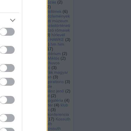
hajósnép
(
21
)
hajózás
(
2
)
hajózástörténeti
(
2
)
hajózástörténeti kisfilmek
(
6
)
hajózástörténeti közlemények
(
7
)
hajózástörténeti múzeum
zebegény
(
2
)
hajózástörténeti
tagozat
(
180
)
Hajózó rómaiak
(
6
)
herzeg zsolt
(
3
)
hírlevél
(
5
)
hmhe
(
2
)
HMS HAWKE
(
3
)
HMT JUSTICIA
(
6
)
hm him
(
3
)
hocza istván
(
17
)
honvédelmi minisztérium
(
2
)
horthy
(
3
)
Horthy Miklós
(
2
)
horváth józsef
(
8
)
huvos
ferenc
(
7
)
inforádió
(
3
)
Innováció az osztrák magyar
haditengerészetben
(
3
)
Inspirációk
(
3
)
Inspirations
(
3
)
iskolahajó
(
3
)
Izolde
Johannsen
(
6
)
juhász jenő
(
2
)
Justicia
(
6
)
Jütland
(
2
)
karácsony
(
12
)
képgaléria
(
4
)
kiállítás
(
96
)
klaszter
(
4
)
klub
rádió
(
5
)
komárom
(
3
)
konczol peter
(
7
)
konferencia
(
27
)
könyvajánló
(
17
)
Kossuth
gőzhajó
(
6
)
Kossuth
múzeumhajó
(
6
)
kossuth