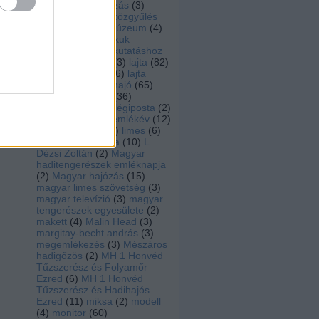
rádió
(
3
)
koszorúzás
(
3
)
kovacs peter
(
2
)
közgyűlés
(
2
)
közlekedési múzeum
(
4
)
krámli mihály
(
6
)
kuk
kriegsmarine
(
5
)
kutatáshoz
modellépítéshez
(
3
)
lajta
(
82
)
lajtamonitor hu
(
36
)
lajta
monitor múzeumhajó
(
65
)
lajta ujjászületés
(
36
)
laktanya utca
(
3
)
légiposta
(
2
)
leitha
(
72
)
leitha emlékév
(
12
)
lengyel árpád
(
12
)
limes
(
6
)
löveg
(
2
)
Lusitania
(
10
)
L
Dézsi Zoltán
(
2
)
Magyar
haditengerészek emléknapja
(
2
)
Magyar hajózás
(
15
)
magyar limes szövetség
(
3
)
magyar televízió
(
3
)
magyar
tengerészek egyesülete
(
2
)
makett
(
4
)
Malin Head
(
3
)
margitay-becht andrás
(
3
)
megemlékezés
(
3
)
Mészáros
hadigőzös
(
2
)
MH 1 Honvéd
Tűzszerész és Folyamőr
Ezred
(
6
)
MH 1 Honvéd
Tűzszerész és Hadihajós
Ezred
(
11
)
miksa
(
2
)
modell
(
4
)
monitor
(
60
)