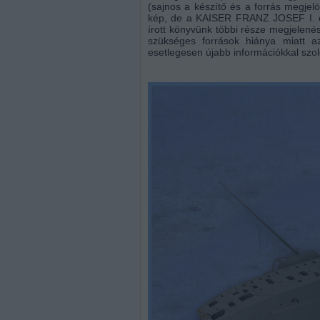
(sajnos a készítő és a forrás megjel
kép, de a KAISER FRANZ JOSEF I. ci
írott könyvünk többi része megjelenés
szükséges források hiánya miatt a
esetlegesen újabb információkkal szo