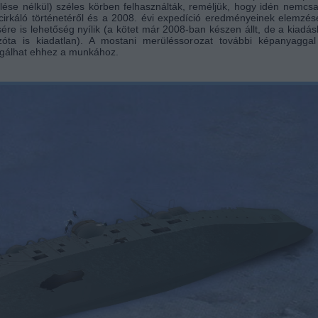
ölése nélkül) széles körben felhasználták, reméljük, hogy idén nemcs
rkáló történetéről és a 2008. évi expedíció eredményeinek elemzés
ére is lehetőség nyílik (a kötet már 2008-ban készen állt, de a kiadá
zóta is kiadatlan). A mostani merüléssorozat további képanyaggal
lgálhat ehhez a munkához.