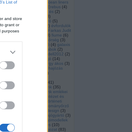
s
B’s List of
Encyclopedia of ocean liners
(
27
)
English
(
23
)
Erebus
(
4
)
Eric Okanume
(
2
)
és
(
2
)
eseménynaptár
(
3
)
er and store
északnyugati átjáró
(
5
)
to grant or
Euróra Csoport
(
2
)
évfordulók
(
17
)
ex kassa
(
4
)
Farkas Judit
ed purposes
(
8
)
farkas vince
(
3
)
fiume
(
6
)
flottilla
(
2
)
Folyamőrség
(
3
)
Franklin-expedíció
(
4
)
galaxis
kalauz
(
2
)
Gályarabok
(
2
)
gigantic
(
2
)
gomodell2012
(
2
)
gőzgép
(
7
)
gőzhajó
(
14
)
gyászhír
(
11
)
györgy ákos
(
3
)
habsburg
(
2
)
hadihajózás
(
11
)
hadikikötő
(
2
)
haditechnika
(
3
)
haditengerészet
(
41
)
haditengerészetünk
(
35
)
haditengerészetünk emlékei
(
8
)
Hadtörténeti Intézet és
Múzeum
(
2
)
Hadtörténeti
Múzeum
(
2
)
hagyományőrző
tagozat
(
40
)
hajodesign
(
3
)
hajógyártás
(
3
)
hajógyártó
(
3
)
hajómodell
(
9
)
hajómodellek
(
6
)
hajómodellezés
(
10
)
hajómodellező tagozat
(
83
)