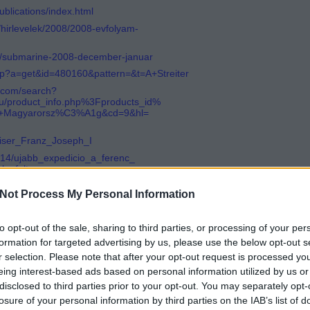
ublications/index.html
/hirlevelek/2008/2008-evfolyam-
90/submarine-2008-december-januar
.php?a=get&id=480160&pattern=&t=A+Streiter
.com/search?
u/product_info.php%3Fproducts_id%
ic+Magyarorsz%C3%A1g&cd=9&hl=
Kaiser_Franz_Joseph_I
14/
ujabb_expedicio_a_ferenc_
alo_feltarasara
erulesek/2011/201109_10_sms_ferencj.html
Not Process My Personal Information
Tetszik
0
to opt-out of the sale, sharing to third parties, or processing of your per
formation for targeted advertising by us, please use the below opt-out s
r selection. Please note that after your opt-out request is processed y
eing interest-based ads based on personal information utilized by us or
disclosed to third parties prior to your opt-out. You may separately opt-
losure of your personal information by third parties on the IAB’s list of
latti kulturális örökség
szent istván csatahajó
búvárrégészet
sms zenta