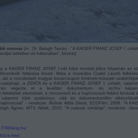
áló roncsai
(in.: Dr. Balogh Tamás - "
A KAISER FRANZ JOSEF I. cirkál
landjai békében és háborúban
", kézirat)
ogy a KAISER FRANZ JOSEF I-nél folyó munkát július folyamán az e
romboló feltárása követi. Abba a munkába Czakó László felkérés
, aki a roncskutató magyar búvárcsoport történeti-műszaki szakértője
csatahajó, a ZENTA és a KAISER FRANZ JOSEF I. cirkáló, valamin
rán végezte el a levéltári dokumentum- és archív képan
i felvételek elemzését, a roncsmező és a hajóroncsok feltáró leírását 
t, valamint több szakkönyv, cikk és dokumentumfilm elkészítésé
ajóroncsai" - rendezte: Molnár Attila Dávid, ECOFilm; 2008: "A KA
ogh Ágnes, MTV, Ablak; 2010: "A császár cirkálója", rendezte: Ján
17/38/lang,hu/
901rk.html