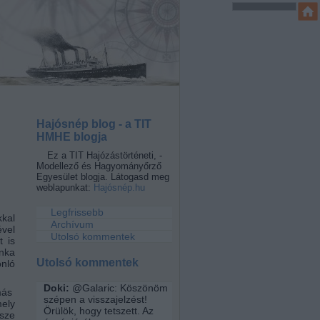
Hajósnép blog - a TIT
HMHE blogja
Ez a TIT Hajózástörténeti, -
Modellező és Hagyományőrző
Egyesület blogja. Látogasd meg
weblapunkat:
Hajósnép.hu
Legfrissebb
kal
Archívum
ével
Utolsó kommentek
t is
unka
Utolsó kommentek
nló
Doki:
@Galaric: Köszönöm
más
szépen a visszajelzést!
mely
Örülök, hogy tetszett. Az
sze