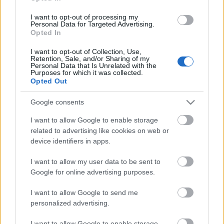
I want to opt-out of processing my
Personal Data for Targeted Advertising.
Opted In
I want to opt-out of Collection, Use,
Retention, Sale, and/or Sharing of my
Personal Data that Is Unrelated with the
Purposes for which it was collected.
Opted Out
Google consents
A 175 éves magyar hajógyártásra
I want to allow Google to enable storage
emlékeztünk
related to advertising like cookies on web or
device identifiers in apps.
TIT HMHE
•
2010. július 06.
0
I want to allow my user data to be sent to
Google for online advertising purposes.
I want to allow Google to send me
personalized advertising.
I want to allow Google to enable storage