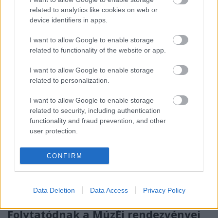
related to analytics like cookies on web or
device identifiers in apps.
I want to allow Google to enable storage
related to functionality of the website or app.
I want to allow Google to enable storage
related to personalization.
I want to allow Google to enable storage
related to security, including authentication
functionality and fraud prevention, and other
user protection.
A szokásokhoz híven idén is megtartottuk a
CONFIRM
DEBRECEN (ex-KASSA) Duna-tengerjáró motoros
hajó fedélzetén a Múzeumok Éjszakája
rendezvénysorozat ...
Data Deletion
Data Access
Privacy Policy
Folytatódnak a MúzÉj rendezvényei