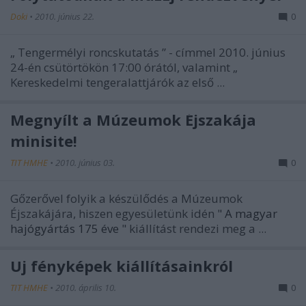
Doki
•
2010. június 22.
0
„
Tengermélyi roncskutatás
” - címmel 2010. június
24-én csütörtökön 17:00 órától, valamint „
Kereskedelmi tengeralattjárók az első ...
Megnyílt a Múzeumok Éjszakája
minisite!
TIT HMHE
•
2010. június 03.
0
Gőzerővel folyik a készülődés a Múzeumok
Éjszakájára, hiszen egyesületünk idén "
A magyar
hajógyártás 175 éve
" kiállítást rendezi meg a ...
Új fényképek kiállításainkról
TIT HMHE
•
2010. április 10.
0