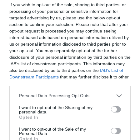
If you wish to opt-out of the sale, sharing to third parties, or
processing of your personal or sensitive information for
targeted advertising by us, please use the below opt-out
section to confirm your selection. Please note that after your
opt-out request is processed you may continue seeing
interest-based ads based on personal information utilized by
us or personal information disclosed to third parties prior to
your opt-out. You may separately opt-out of the further
disclosure of your personal information by third parties on the
IAB’s list of downstream participants. This information may
also be disclosed by us to third parties on the
IAB’s List of
Downstream Participants
that may further disclose it to other
third parties.
A Lajta Monitor Múzeumhajó, azaz a Leitha Újpestre
hajózott, ahol három hétig várja a látogatókat. Így
Please note that this website/app uses one or more Google
Personal Data Processing Opt Outs
ha valaki az augusztus 20-a utáni rövid ...
services and may gather and store information including but
not limited to your visit or usage behaviour. You may click to
I want to opt-out of the Sharing of my
personal data.
grant or deny consent to Google and its third-party tags to
Opted In
use your data for below specified purposes in below Google
consent section.
I want to opt-out of the Sale of my
Personal Data.
Opted In