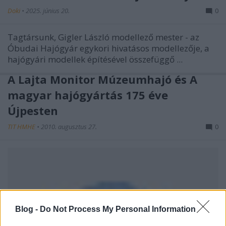
Doki
•
2025. június 20.
0
Tagtársunk, Gigler László modellező mester - az
Óbudai Hajógyár egykori hivatásos modellezője, a
hajógyári modellek építésével összefüggő ...
A Lajta Monitor Múzeumhajó és A
magyar hajógyártás 175 éve
Újpesten
TIT HMHE
•
2010. augusztus 27.
0
Blog -
Do Not Process My Personal Information