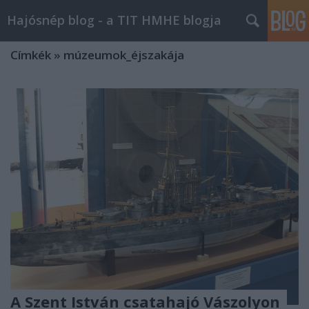
Hajósnép blog - a TIT HMHE blogja
Címkék
»
múzeumok_éjszakája
A Szent István csatahajó Vászolyon