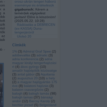
orosz-ukrán tengeri háború
en -
eseményei és értékelésük
árom
ik a
gigabursch:
Kérem a
g a
temérdek elgépelést
több
javítani! Előre is köszönöm!
ott
(
2025.05.22. 10:28
)
zik
Rádióadás a DEBRECEN
első
(ex-KASSA) Duna-
tők
tengerjáróról
 az
Utolsó 20
taik
Címkék
ló -
1%
(
3
)
Admiral Graf Spee
(
2
)
adóbevallás
(
3
)
adriatic
(
3
)
adria konferencia
(
2
)
adria
magyar királyi tengerhajózási
rt
(
4
)
ákos györgy
(
10
)
amatőr hajóépítők közössége
(
3
)
antal gábor
(
3
)
Aquitania
(
2
)
augusztus 20
(
10
)
a hely
(
2
)
a magyar hajógyártás 175
éve
(
8
)
balatoni hajózás
(
3
)
balaton csavargőzös
(
2
)
balogh
(
4
)
balogh tamás
(
98
)
balogh tamas
(
37
)
bánsági
andor
(
12
)
Barcsy Karoly
(
2
)
bechler józsef
(
5
)
Belgenland