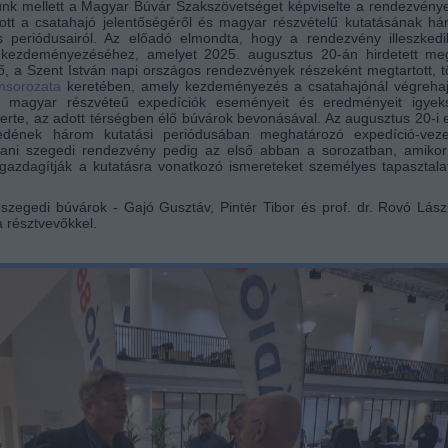
ünk mellett a Magyar Búvár Szakszövetséget képviselte a rendezvény
dott a csatahajó jelentőségéről és magyar részvételű kutatásának h
es periódusairól. Az előadó elmondta, hogy a rendezvény illeszked
kezdeményezéséhez, amelyet 2025. augusztus 20-án hirdetett me
 a Szent István napi országos rendezvények részeként megtartott, 
msorozata
keretében, amely kezdeményezés a csatahajónál végrehajt
ve magyar részvéteű expedíciók eseményeit és eredményeit igyeks
rte, az adott térségben élő búvárok bevonásával. Az augusztus 20-i 
edének három kutatási periódusában meghatározó expedíció-veze
tani szegedi rendezvény pedig az első abban a sorozatban, amikor
gazdagítják a kutatásra vonatkozó ismereteket személyes tapasztala
szegedi búvárok - Gajó Gusztáv, Pintér Tibor és prof. dr. Rovó Lász
 résztvevőkkel.