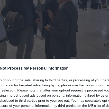
Not Process My Personal Information
to opt-out of the sale, sharing to third parties, or processing of your per
formation for targeted advertising by us, please use the below opt-out s
l jobbra: Gajó Gusztáv, prof. dr. Rovó László, Pintér Tibor (fotó: dr. Balogh Tamás).
r selection. Please note that after your opt-out request is processed y
eing interest-based ads based on personal information utilized by us or
ENT ISTVÁN roncsainak merülése annyira újdonságot jelentő vállalk
disclosed to third parties prior to your opt-out. You may separately opt-
án, hogy az akkori Magyar Búvárszövetség felhívására csak az ors
losure of your personal information by third parties on the IAB’s list of
nek a felkészültségét és a felszerelését a szövetség külön vizsgála