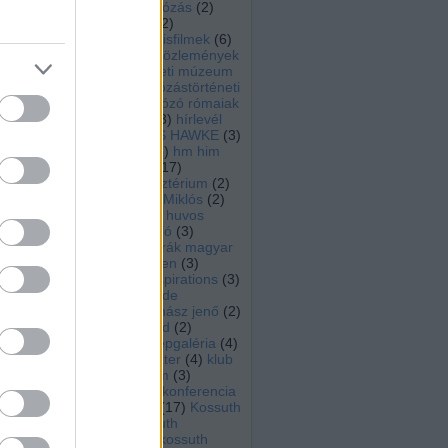
hajósnép
(
21
)
hajózás
(
2
)
hajózástörténeti
(
2
)
hajózástörténeti kisfilmek
(
6
)
hajózástörténeti közlemények
(
7
)
hajózástörténeti múzeum
zebegény
(
2
)
hajózástörténeti
tagozat
(
180
)
Hajózó rómaiak
(
6
)
herzeg zsolt
(
3
)
hírlevél
(
5
)
hmhe
(
2
)
HMS HAWKE
(
3
)
HMT JUSTICIA
(
6
)
hm him
(
3
)
hocza istván
(
17
)
honvédelmi minisztérium
(
2
)
horthy
(
3
)
Horthy Miklós
(
2
)
dott
horváth józsef
(
8
)
huvos
 dr.
ferenc
(
7
)
inforádió
(
3
)
Innováció az osztrák magyar
haditengerészetben
(
3
)
it,
Inspirációk
(
3
)
Inspirations
(
3
)
atba
iskolahajó
(
3
)
Izolde
gedi
Johannsen
(
6
)
juhász jenő
(
2
)
sés
Justicia
(
6
)
Jütland
(
2
)
ból
karácsony
(
12
)
képgaléria
(
4
)
dőlt
kiállítás
(
96
)
klaszter
(
4
)
klub
tjei
rádió
(
5
)
komárom
(
3
)
lt a
konczol peter
(
7
)
konferencia
król
(
27
)
könyvajánló
(
17
)
Kossuth
 épp
gőzhajó
(
6
)
Kossuth
t, a
múzeumhajó
(
6
)
kossuth