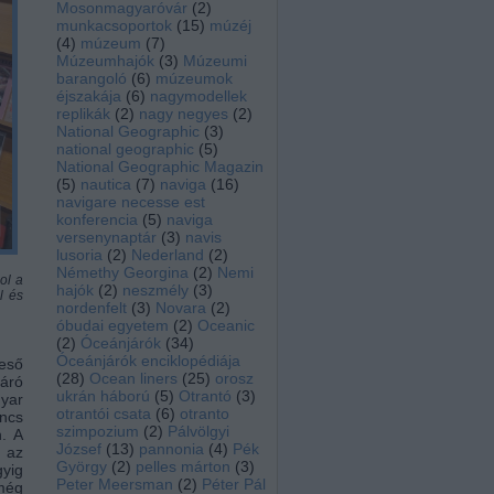
Mosonmagyaróvár
(
2
)
munkacsoportok
(
15
)
múzéj
(
4
)
múzeum
(
7
)
Múzeumhajók
(
3
)
Múzeumi
barangoló
(
6
)
múzeumok
éjszakája
(
6
)
nagymodellek
replikák
(
2
)
nagy negyes
(
2
)
National Geographic
(
3
)
national geographic
(
5
)
National Geographic Magazin
(
5
)
nautica
(
7
)
naviga
(
16
)
navigare necesse est
konferencia
(
5
)
naviga
versenynaptár
(
3
)
navis
lusoria
(
2
)
Nederland
(
2
)
Némethy Georgina
(
2
)
Nemi
ol a
hajók
(
2
)
neszmély
(
3
)
l és
nordenfelt
(
3
)
Novara
(
2
)
óbudai egyetem
(
2
)
Oceanic
(
2
)
Óceánjárók
(
34
)
Óceánjárók enciklopédiája
eső
(
28
)
Ocean liners
(
25
)
orosz
járó
ukrán háború
(
5
)
Otrantó
(
3
)
gyar
otrantói csata
(
6
)
otranto
oncs
szimpozium
(
2
)
Pálvölgyi
. A
József
(
13
)
pannonia
(
4
)
Pék
z az
György
(
2
)
pelles márton
(
3
)
gyig
Peter Meersman
(
2
)
Péter Pál
 még