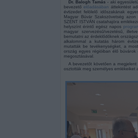
Dr. Balogh Tamás
- aki egyesület
bevezető
előadásában
áttekintést a
évtizedet felölelő időszakának egy
Magyar Búvár Szakszövetség azon 
SZENT ISTVÁN csatahajóra emlékező,
helyszínt érintő egész napos
progra
magyar szervezésű/vezetésű, illet
bemutatni az érdeklődőknek országsze
alkalommal a kutatás három évtiz
mutatták be tevékenységket, a mos
ország egyes régióiban élő búvárok 
megosztásával.
A bevezetőt követően a megjelent 
osztották meg személyes emlékeiket a