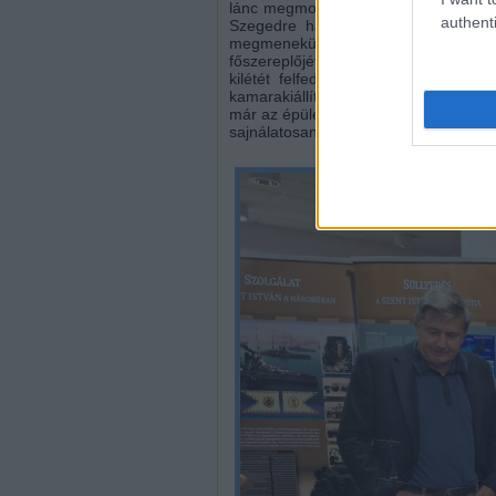
lánc megmozdult, Pintér Ferenc pedig s
authenti
Szegedre hazatérve a horgony alpa
megmenekülése emlékére. Pintér a 
főszereplőjévé vált, mint a férfi ruháb
kilétét felfedő rendőrnyomozó. A h
kamarakiállításba került a Hadtörténet
már az épület sem a múzeumé: a Honvé
sajnálatosan nincs semmi hír...