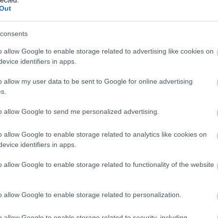
Out
consents
o allow Google to enable storage related to advertising like cookies on
evice identifiers in apps.
o allow my user data to be sent to Google for online advertising
s.
NT ISTVÁN-pezsgő, valamint gyűjteményének becses tárgya: egy Szegedre fela
és elsüllyedt BARON GAUTSCH osztrák-magyar személyszállító gőzhajóról (fotó:
to allow Google to send me personalized advertising.
o allow Google to enable storage related to analytics like cookies on
ztvevőkkel a SZENT ISTVÁN kutatásának helytörténeti vonatkozása
agyar Búvárszövetség akkori elnöke felkérésére hogyan lépett kapcsol
evice identifiers in apps.
x templom pópájával, Gájity Branyiszlávval, hogy a csatahajó 7 sze
ól származó
Pintér Ferenc
- a csatahajó írnoka - által a szerenc
o allow Google to enable storage related to functionality of the website
nak adományozott emlékhorgony (a csatahajó horgonyának alpakká
tudakozódjon. Pintér Ferenc kis híján elsüllyedt a hajóval, mert a meg
tt a vontatókötél fedélzetre hozatalában, amikor a sérült hadihajó tisz
közelbe vontatni a sebesült óriást. Hanem, ahogy egyre jobban megdő
o allow Google to enable storage related to personalization.
gy is bizonytalanul álló horgonyláncok oldalra csúsztak, ledöntve lábu
, aki a lánc alá szorult. A horgonylánc által a fedélzethez szegezve már
üllyedjen el, amikor egy hirtelen támadt szélroham megbillentette a hajó
o allow Google to enable storage related to security, including