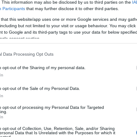
k részt az expedíciókon, akiknek a tudása és az eszközei kifogást
. This information may also be disclosed by us to third parties on the
IA
ként neki is a teljes felszerelését Budapestre kellett szállítania minő
Participants
that may further disclose it to other third parties.
etre indokolt volt, hiszen a kutatás legnagyobb kihívását a mély
vegővel történő merülés biztonságos tartománya kedvtelési búvárokna
 that this website/app uses one or more Google services and may gath
 ipari/technikai búvárok számára még megközelíthető - mélység ugy
ő sűrűsége a nyomás emelkedésével nő, ami megnehezíti a légzé
including but not limited to your visit or usage behaviour. You may click 
s szén-dioxid felhalmozódást okozhat a szervezetben.
A megnöveked
 to Google and its third-party tags to use your data for below specifi
 a nitrogén alkoholos állapotra emlékeztető bódító hatása (nitro
ogle consent section.
 az ítélőképességet és a koordinációt, szélsőséges esetben életvesz
vel az oxigén parciális nyomása is emelkedik. Kb. 60 m-es mélységb
is nyomása eléri azt a szintet (1,6 bar), ahol akut központi idegrends
l Data Processing Opt Outs
 ami görcsrohamokhoz és fulladáshoz vezethet a víz alatt.
Mivel a SZ
en fekszenek, az 1990-es évek expedíciói a végsőkig igénybe vett
t különlegesen fontos tény, hogy halálos baleset nem történt, noha
o opt-out of the Sharing of my personal data.
dején.
Személyes élményeinek felidézése végén Gajó Gusztán megmuta
észtvevői számára palackozott pezsgőt, amelyet - még ma is bontatlan
In
o opt-out of the Sale of my Personal Data.
In
to opt-out of processing my Personal Data for Targeted
ing.
In
o opt-out of Collection, Use, Retention, Sale, and/or Sharing
ersonal Data that Is Unrelated with the Purposes for which it
lected.