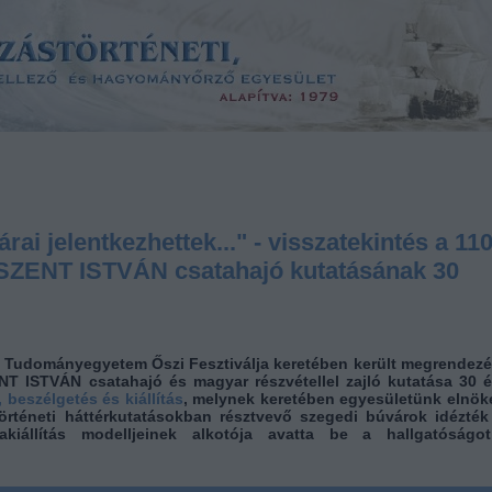
ai jelentkezhettek..." - visszatekintés a 11
tt SZENT ISTVÁN csatahajó kutatásának 30
i Tudományegyetem Őszi Fesztiválja keretében került megrendezé
ZENT ISTVÁN csatahajó és magyar részvétellel zajló kutatása 30 é
 beszélgetés és kiállítás
, melynek keretében
egyesületünk elnöke
történeti háttérkutatásokban résztvevő szegedi búvárok idézték 
kiállítás modelljeinek alkotója avatta be a hallgatóságo