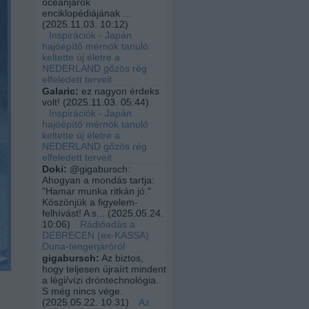
óceánjárók
enciklopédiájának ...
(
2025.11.03. 10:12
)
Inspirációk - Japán
hajóépítő mérnök tanuló
keltette új életre a
NEDERLAND gőzös rég
elfeledett terveit
Galaric:
ez nagyon érdeks
volt!
(
2025.11.03. 05:44
)
Inspirációk - Japán
hajóépítő mérnök tanuló
keltette új életre a
NEDERLAND gőzös rég
elfeledett terveit
Doki:
@gigabursch:
Ahogyan a mondás tartja:
"Hamar munka ritkán jó."
Köszönjük a figyelem-
felhívást! A s...
(
2025.05.24.
10:06
)
Rádióadás a
DEBRECEN (ex-KASSA)
Duna-tengerjáróról
gigabursch:
Az biztos,
hogy teljesen újraírt mindent
a légi/vízi dróntechnológia.
S még nincs vége.
(
2025.05.22. 10:31
)
Az