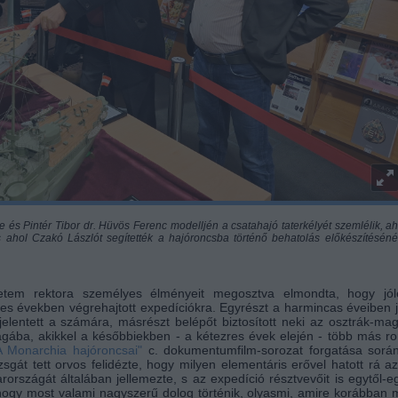
 és Pintér Tibor dr. Hüvös Ferenc modelljén a csatahajó taterkélyét szemlélik, ah
, s ahol Czakó Lászlót segítették a hajóroncsba történő behatolás előkészítéséné
em rektora személyes élményeit megosztva elmondta, hogy jól
enes években végrehajtott expedíciókra. Egyrészt a harmincas éveiben 
 jelentett a számára, másrészt belépőt biztosított neki az osztrák-ma
lágába, akikkel a későbbiekben - a kétezres évek elején - több más r
A Monarchia hajóroncsai"
c. dokumentumfilm-sorozat forgatása során
sgát tett orvos felidézte, hogy milyen elementáris erővel hatott rá a
országát általában jellemezte, s az expedíció résztvevőit is egytől-e
k, hogy most valami nagyszerű dolog történik, olyasmi, amire korábban