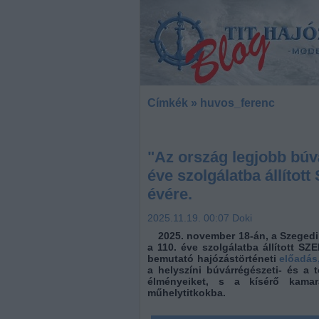
Címkék
»
huvos_ferenc
"Az ország legjobb búvár
éve szolgálatba állíto
évére.
2025.11.19. 00:07
Doki
2025. november 18-án, a Szeged
a 110. éve szolgálatba állított S
bemutató hajózástörténeti
előadás,
a helyszíni búvárrégészeti- és a 
élményeiket, s a kísérő kamara
műhelytitkokba.