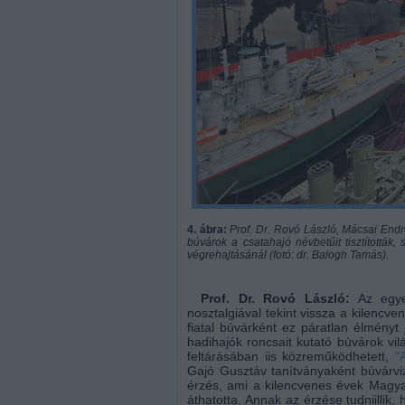
4. ábra:
Prof. Dr. Rovó László, Mácsai Endre
búvárok a csatahajó névbetűit tisztították
végrehajtásánál (fotó: dr. Balogh Tamás).
Prof. Dr. Rovó László:
Az egyet
nosztalgiával tekint vissza a kilencv
fiatal búvárként ez páratlan élményt
hadihajók roncsait kutató búvárok vi
feltárásában iis közreműködhetett,
"
Gajó Gusztáv tanítványaként búvárviz
érzés, ami a kilencvenes évek Magyar
áthatotta. Annak az érzése tudniilli