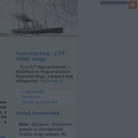
Hajósnép blog - a TIT
HMHE blogja
0
Ez a TIT Hajózástörténeti, -
Modellező és Hagyományőrző
Egyesület blogja. Látogasd meg
weblapunkat:
Hajósnép.hu
Legfrissebb
Archívum
sre
Utolsó kommentek
vét
, s
Utolsó kommentek
fel
t a
Doki:
@Galaric: Köszönöm
szépen a visszajelzést!
Örülök, hogy tetszett. Az