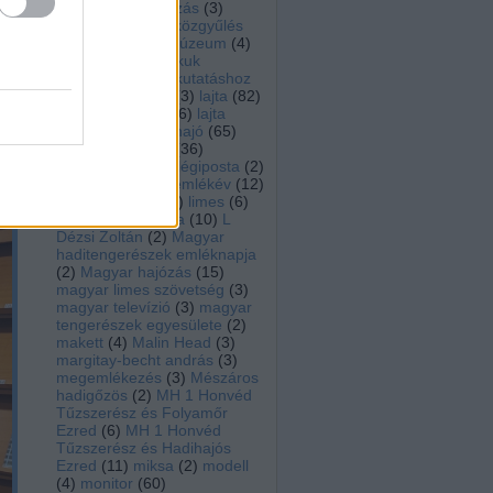
n...
rádió
(
3
)
koszorúzás
(
3
)
sés
kovacs peter
(
2
)
közgyűlés
nak
(
2
)
közlekedési múzeum
(
4
)
sta"
krámli mihály
(
6
)
kuk
lító
kriegsmarine
(
5
)
kutatáshoz
ták,
modellépítéshez
(
3
)
lajta
(
82
)
zóta
lajtamonitor hu
(
36
)
lajta
monitor múzeumhajó
(
65
)
lajta ujjászületés
(
36
)
laktanya utca
(
3
)
légiposta
(
2
)
leitha
(
72
)
leitha emlékév
(
12
)
lengyel árpád
(
12
)
limes
(
6
)
löveg
(
2
)
Lusitania
(
10
)
L
Dézsi Zoltán
(
2
)
Magyar
haditengerészek emléknapja
(
2
)
Magyar hajózás
(
15
)
magyar limes szövetség
(
3
)
magyar televízió
(
3
)
magyar
tengerészek egyesülete
(
2
)
makett
(
4
)
Malin Head
(
3
)
margitay-becht andrás
(
3
)
megemlékezés
(
3
)
Mészáros
hadigőzös
(
2
)
MH 1 Honvéd
Tűzszerész és Folyamőr
Ezred
(
6
)
MH 1 Honvéd
Tűzszerész és Hadihajós
Ezred
(
11
)
miksa
(
2
)
modell
(
4
)
monitor
(
60
)