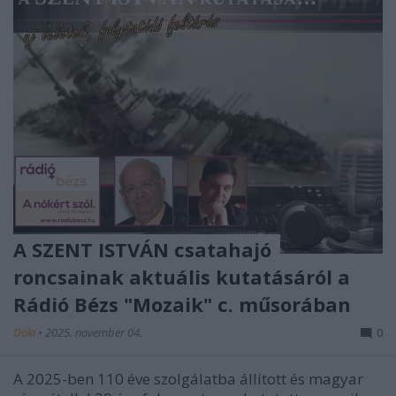
A SZENT ISTVÁN csatahajó
roncsainak aktuális kutatásáról a
Rádió Bézs "Mozaik" c. műsorában
Doki
•
2025. november 04.
0
A 2025-ben 110 éve szolgálatba állított és magyar