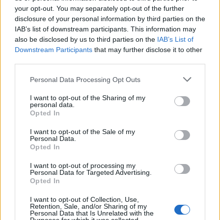
your opt-out. You may separately opt-out of the further
disclosure of your personal information by third parties on the
Megemlékezés a cs. és kir.
IAB’s list of downstream participants. This information may
also be disclosed by us to third parties on the
IAB’s List of
Haditengerészet megszűnésének
Downstream Participants
that may further disclose it to other
évfordulóján
third parties.
Doki
•
2025. november 07.
0
Please note that this website/app uses one or more Google
Personal Data Processing Opt Outs
services and may gather and store information including but
not limited to your visit or usage behaviour. You may click to
I want to opt-out of the Sharing of my
A számunkra vesztes első világháborúban a
personal data.
grant or deny consent to Google and its third-party tags to
birodalom megmentésére tett utolsó kísérletként az
Opted In
use your data for below specified purposes in below Google
uralkodó felhívást intézett népeihez, hogy ...
consent section.
I want to opt-out of the Sale of my
Personal Data.
Opted In
I want to opt-out of processing my
Personal Data for Targeted Advertising.
Opted In
I want to opt-out of Collection, Use,
Retention, Sale, and/or Sharing of my
Personal Data that Is Unrelated with the