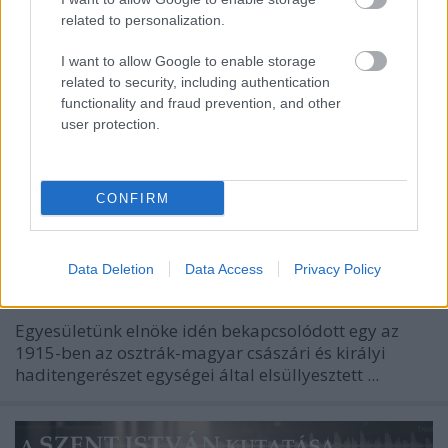
related to personalization.
I want to allow Google to enable storage
related to security, including authentication
functionality and fraud prevention, and other
user protection.
CONFIRM
Könyv a RUMIJA jacht történetéről
Data Deletion
Data Access
Privacy Policy
Doki
•
2025. november 07.
0
Egyesületünk elnöke idén bekapcsolódott egy az
1915-ben az osztrák-magyar császári és királyi
haditengerészet egységei által elsüllyesztett ...