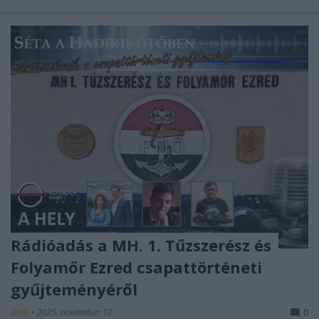
Rádióadás a MH. 1. Tűzszerész és
Folyamőr Ezred csapattörténeti
gyűjteményéről
Doki
•
2025. november 12.
0