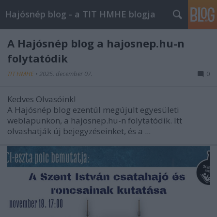
Hajósnép blog - a TIT HMHE blogja
A Hajósnép blog a hajosnep.hu-n
folytatódik
TIT HMHE
•
2025. december 07.
0
Kedves Olvasóink!
A Hajósnép blog ezentúl megújult egyesületi
weblapunkon, a hajosnep.hu-n folytatódik. Itt
olvashatják új bejegyzéseinket, és a ...