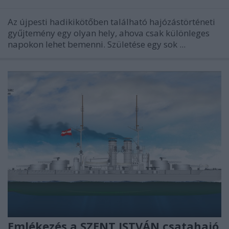
Az újpesti hadikikötőben található hajózástörténeti
gyűjtemény egy olyan hely, ahova csak különleges
napokon lehet bemenni. Születése egy sok ...
Emlékezés a SZENT ISTVÁN csatahajó