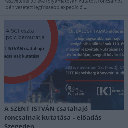
részvétellel 30 éve folyamatosan kutatott roncsaihoz
idén vezetett legfrissebb expedíció ...
A SZENT ISTVÁN csatahajó
roncsainak kutatása - előadás
Szegeden