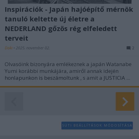
Inspirációk - Japán hajóépítő mérnök
tanuló keltette új életre a
NEDERLAND gőzös rég elfeledett
terveit
Doki
•
2025. november 02.
2
Olvasóink bizonyára emlékeznek a japán Watanabe
Yumi korábbi munkájára, amiről annak idején
honlapunkon is beszámoltunk
, s amit a
JUSTICIA ...
SÜTI BEÁLLÍTÁSOK MÓDOSÍTÁSA