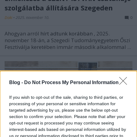
szolgálatba állítására Szegeden
Doki
•
2025. november 10.
0
Ahogyan arról
hírt adtunk korábban
, 2025.
november 18-án, a Szegedi Tudományegyetem Őszi
Fesztiválja keretében immár második alkalommal ...
Blog -
Do Not Process My Personal Information
If you wish to opt-out of the sale, sharing to third parties, or
processing of your personal or sensitive information for
targeted advertising by us, please use the below opt-out
section to confirm your selection. Please note that after your
opt-out request is processed you may continue seeing
interest-based ads based on personal information utilized by
us or personal information disclosed to third parties prior to