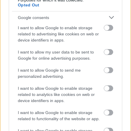
Purposes for which it was collected.
Opted Out
Google consents
I want to allow Google to enable storage
related to advertising like cookies on web or
device identifiers in apps.
Book about the history of the yacht
I want to allow my user data to be sent to
RUMIJA
Google for online advertising purposes.
Doki
•
2025. november 07.
0
I want to allow Google to send me
personalized advertising.
This year, the president of our association joined an
international project investigating the history of the
I want to allow Google to enable storage
Montenegrin royal yacht RUMIJA, which was sunk by
related to analytics like cookies on web or
...
device identifiers in apps.
I want to allow Google to enable storage
related to functionality of the website or app.
I want to allow Google to enable storage