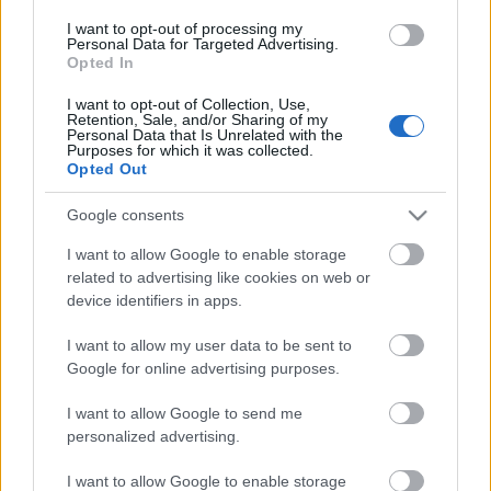
I want to opt-out of processing my
Personal Data for Targeted Advertising.
Opted In
I want to opt-out of Collection, Use,
Retention, Sale, and/or Sharing of my
Personal Data that Is Unrelated with the
Purposes for which it was collected.
Opted Out
Google consents
I want to allow Google to enable storage
related to advertising like cookies on web or
device identifiers in apps.
I want to allow my user data to be sent to
Címkék:
tit hajózástörténeti modellező és hagyományőrző
Google for online advertising purposes.
egyesület
tit hmhe
hajózástörténeti tagozat
dr lengyel
árpád
Magyar hajózás
rádió és televízió
I want to allow Google to send me
personalized advertising.
I want to allow Google to enable storage