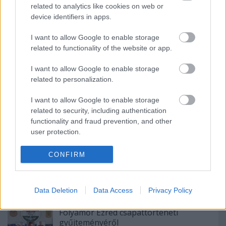
related to analytics like cookies on web or
Ajánlott bejegyzések:
device identifiers in apps.
I want to allow Google to enable storage
Évfordulók - Emlékezés dr. Lengyel
related to functionality of the website or app.
Árpádra
I want to allow Google to enable storage
related to personalization.
Évfordulók - Leidenfrost Gyula és a
I want to allow Google to enable storage
magyar Adria-kutatás, avagy hajózni
related to security, including authentication
tényleg muszáj?
functionality and fraud prevention, and other
user protection.
"Az ország legjobb búvárai
jelentkezhettek..." - visszatekintés a 110
CONFIRM
éve szolgálatba állított SZENT ISTVÁN
csatahajó kutatásának 30 évére.
Data Deletion
Data Access
Privacy Policy
Rádióadás a MH. 1. Tűzszerész és
Folyamőr Ezred csapattörténeti
gyűjteményéről