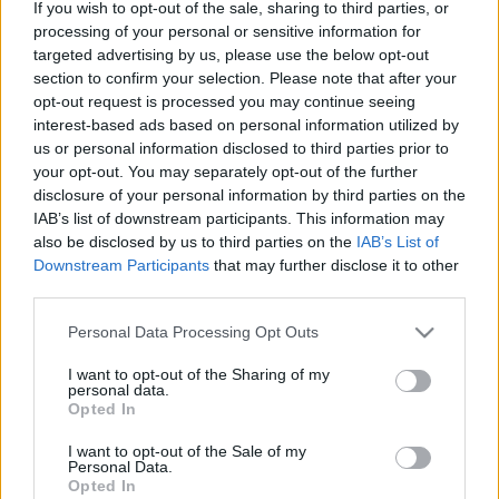
If you wish to opt-out of the sale, sharing to third parties, or
készített archív hangfelvételről, egy rendhagyó Anya-
processing of your personal or sensitive information for
Lánya interjúval felidézve a történteket. Ez annál is
targeted advertising by us, please use the below opt-out
fontosabb, minthogy Dr. Lengyel Árpád maga is
section to confirm your selection. Please note that after your
adott rádióinterjút a történtekről 1932-ben és 1937-
opt-out request is processed you may continue seeing
ben, ám sajnos egyik felvétel sem maradt fenn.
interest-based ads based on personal information utilized by
Lánya és unokája történetmesélése így kivételes
us or personal information disclosed to third parties prior to
alkalom annak tudatosítására, hogy Dr. Lengyel
your opt-out. You may separately opt-out of the further
Árpád történetét az őt követő két generációban
disclosure of your personal information by third parties on the
családja nő tagjai tartották, illetve tartják elevenen.
IAB’s list of downstream participants. This information may
also be disclosed by us to third parties on the
IAB’s List of
A rádióműsor meghallgatható a következő linkre
Downstream Participants
that may further disclose it to other
kattintva
itt
.
third parties.
Összes Lengyel Árpád hírünk elérhető
itt
.
Please note that this website/app uses one or more Google
Personal Data Processing Opt Outs
services and may gather and store information including but
not limited to your visit or usage behaviour. You may click to
I want to opt-out of the Sharing of my
personal data.
grant or deny consent to Google and its third-party tags to
Opted In
use your data for below specified purposes in below Google
consent section.
I want to opt-out of the Sale of my
Personal Data.
Opted In