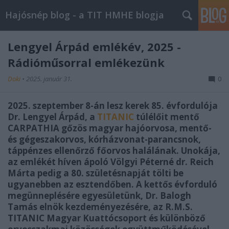
Hajósnép blog - a TIT HMHE blogja
Lengyel Árpád emlékév, 2025 -
Rádióműsorral emlékezünk
Doki
•
2025. január 31.
0
2025. szeptember 8-án lesz kerek 85. évfordulója
Dr. Lengyel Árpád, a
TITANIC
túlélőit mentő
CARPATHIA gőzös magyar hajóorvosa, mentő-
és gégeszakorvos, kórházvonat-parancsnok,
táppénzes ellenőrző főorvos halálának. Unokája,
az emlékét híven ápoló Völgyi Péterné dr. Reich
Márta pedig a 80. születésnapját tölti be
ugyanebben az esztendőben. A kettős évforduló
megünneplésére egyesületünk, Dr. Balogh
Tamás elnök kezdeményezésére, az R.M.S.
TITANIC Magyar Kuattócsoport és különböző