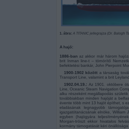
1. ábra:
A TITANIC jellegrajza (Dr. Balogh 
A hajó:
1886-ban
az akkor már három hajózás
brit Inman line-t – tömörítő Nemzet
befektetési bankár, John Pierpoint Mo
1900-1902 között
a társaság továb
Transport Line, valamint a brit Leylan
1902.04.19.:
Az 1901. októbere óta
Line, Oceanic Steam Navigation Compa
alku részeként megállapodás születik
továbbiakban minden hajóját a belfas
évente több mint 13 hajót építhet, s e
eladásának legnagyobb támogatója
igazgatótanácsának elnöke, William J
egyben (hajógyára teljesítményének
Morgan-tröszt ekkor hivatalos felvá
kormány támogatását kéri önállósága 