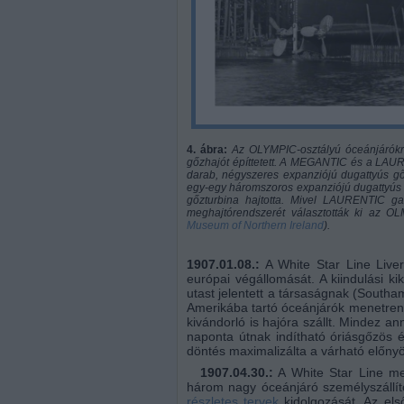
4. ábra:
Az OLYMPIC-osztályú óceánjárókra 
gőzhajót építtetett. A MEGANTIC és a LAUR
darab, négyszeres expanziójú dugattyús g
egy-egy háromszoros expanziójú dugattyús 
gőzturbina hajtotta. Mivel LAURENTIC ga
meghajtórendszerét választották ki az O
Museum of Northern Ireland
).
1907.01.08.:
A White Star Line Liver
európai végállomását. A kiindulási k
utast jelentett a társaságnak (Southa
Amerikába tartó óceánjárók menetrendj
kivándorló is hajóra szállt. Mindez a
naponta útnak indítható óriásgőzös ép
döntés maximalizálta a várható előnyö
1907.04.30.:
A White Star Line meg
három nagy óceánjáró személyszállít
részletes tervek
kidolgozását. Az el