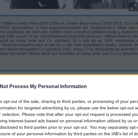
 William James Pirrie (1847-1924) és Joseph Bruce Ismay (1862-1937). Ez a h
TANIC történetében. A hajó magántulajdonban állt. Tulajdonosa a White Star 
ben alapítottak, de 1867-ben csődbe ment, a nevét és jelképeit pedig a National 
g 1868. január 18-án. Üzemeltetésére hozta létre társaival – William Imrie és Ge
gyütt az Ismay, Imrie and Co. vállalatot. Ez a cég lett az 1869. szeptember 
e márkanév tulajdonosává is vált (és e név alatt szolgáltatást nyújtó), Oceanic S
nic Steam Navigation Co-t azonban 1902. május 17-én felvásárolta az amerikai 
ional Mercantile Marine tröszt (ezt követően az Ismay, Imrie and Co-t is felszámol
Not Process My Personal Information
to opt-out of the sale, sharing to third parties, or processing of your per
formation for targeted advertising by us, please use the below opt-out s
r selection. Please note that after your opt-out request is processed y
eing interest-based ads based on personal information utilized by us or
disclosed to third parties prior to your opt-out. You may separately opt-
losure of your personal information by third parties on the IAB’s list of