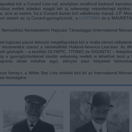
apodást köt a Cunard Line-nal, amelyben rendkívül kedvező kamato
osítása mellett kötelezi magát két új sebességi rekorderhajó építési
a, arra az esetre, ha a Cunard tisztán brit vállalkozás marad. J.P. Mo
ppen sietteti az új Cunard-gyorsgőzösök, a
LUSITANIA
és a MAURETA
t Nemzetközi Kereskedelmi Hajózási Társasággá (International Mercan
i hajózási piacot felosztó megállapodást köt a rivális német vállalatok
ő részesedést szerez a németalföldi Holland-America Line-ban. Az 
vezető gőzhajók – a későbbi OLYMPIC, TITANIC és GIGANTIC – felépíté
g a gyorsgőzösökénél kisebb sebesség mellett is lehetővé teszi a 
naponta útnak indulhat egy), előnyös piaci helyzetet biztosítv
ce Ismay-t, a White Star Line elnökét kéri fel az International Mercan
tó tisztségére.