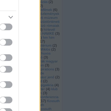
ente
hajósnép
(
21
)
hajózás
(
2
)
tte,
hajózástörténeti
(
2
)
 te,
hajózástörténeti kisfilmek
(
6
)
e is
hajózástörténeti közlemények
átka
(
7
)
hajózástörténeti múzeum
ncei
zebegény
(
2
)
hajózástörténeti
alás
tagozat
(
180
)
Hajózó rómaiak
yűrű
sság
(
6
)
herzeg zsolt
(
3
)
hírlevél
erek
(
5
)
hmhe
(
2
)
HMS HAWKE
(
3
)
 kor
HMT JUSTICIA
(
6
)
hm him
égén
(
3
)
hocza istván
(
17
)
csán
honvédelmi minisztérium
(
2
)
sági
horthy
(
3
)
Horthy Miklós
(
2
)
nak.
horváth józsef
(
8
)
huvos
zal,
 – a
ferenc
(
7
)
inforádió
(
3
)
yedő
Innováció az osztrák magyar
tt a
haditengerészetben
(
3
)
intő
Inspirációk
(
3
)
Inspirations
(
3
)
iskolahajó
(
3
)
Izolde
Johannsen
(
6
)
juhász jenő
(
2
)
inás
Justicia
(
6
)
Jütland
(
2
)
veit
karácsony
(
12
)
képgaléria
(
4
)
után
kiállítás
(
96
)
klaszter
(
4
)
klub
rádió
(
5
)
komárom
(
3
)
konczol peter
(
7
)
konferencia
álló
(
27
)
könyvajánló
(
17
)
Kossuth
e a
gőzhajó
(
6
)
Kossuth
múzeumhajó
(
6
)
kossuth