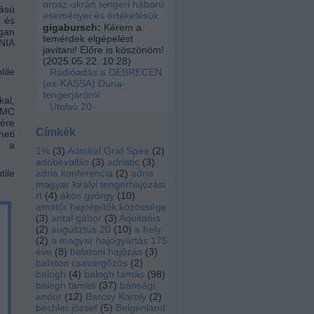
orosz-ukrán tengeri háború
zású
eseményei és értékelésük
- és
gigabursch:
Kérem a
rgan
temérdek elgépelést
NIA
javítani! Előre is köszönöm!
(
2025.05.22. 10:28
)
tile
Rádióadás a DEBRECEN
(ex-KASSA) Duna-
tengerjáróról
kal,
Utolsó 20
IMMC
sére
Címkék
heti
a a
1%
(
3
)
Admiral Graf Spee
(
2
)
adóbevallás
(
3
)
adriatic
(
3
)
tile
adria konferencia
(
2
)
adria
magyar királyi tengerhajózási
rt
(
4
)
ákos györgy
(
10
)
amatőr hajóépítők közössége
(
3
)
antal gábor
(
3
)
Aquitania
(
2
)
augusztus 20
(
10
)
a hely
(
2
)
a magyar hajógyártás 175
éve
(
8
)
balatoni hajózás
(
3
)
balaton csavargőzös
(
2
)
balogh
(
4
)
balogh tamás
(
98
)
balogh tamas
(
37
)
bánsági
andor
(
12
)
Barcsy Karoly
(
2
)
bechler józsef
(
5
)
Belgenland