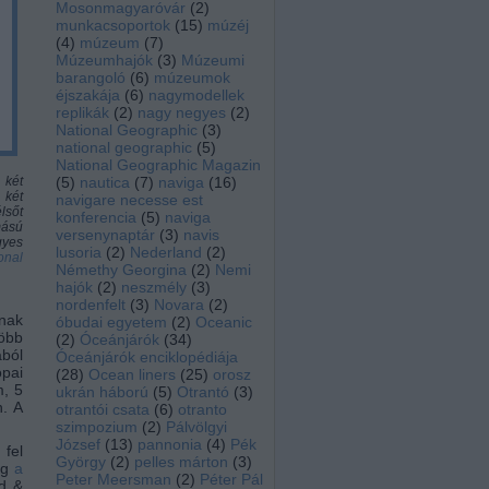
Mosonmagyaróvár
(
2
)
munkacsoportok
(
15
)
múzéj
(
4
)
múzeum
(
7
)
Múzeumhajók
(
3
)
Múzeumi
barangoló
(
6
)
múzeumok
éjszakája
(
6
)
nagymodellek
replikák
(
2
)
nagy negyes
(
2
)
National Geographic
(
3
)
national geographic
(
5
)
National Geographic Magazin
 két
(
5
)
nautica
(
7
)
naviga
(
16
)
 két
navigare necesse est
lsőt
konferencia
(
5
)
naviga
mású
versenynaptár
(
3
)
navis
gyes
lusoria
(
2
)
Nederland
(
2
)
onal
Némethy Georgina
(
2
)
Nemi
hajók
(
2
)
neszmély
(
3
)
nordenfelt
(
3
)
Novara
(
2
)
inak
óbudai egyetem
(
2
)
Oceanic
több
(
2
)
Óceánjárók
(
34
)
ából
Óceánjárók enciklopédiája
ópai
(
28
)
Ocean liners
(
25
)
orosz
m, 5
ukrán háború
(
5
)
Otrantó
(
3
)
n. A
otrantói csata
(
6
)
otranto
szimpozium
(
2
)
Pálvölgyi
József
(
13
)
pannonia
(
4
)
Pék
 fel
György
(
2
)
pelles márton
(
3
)
eg
a
Peter Meersman
(
2
)
Péter Pál
nd &