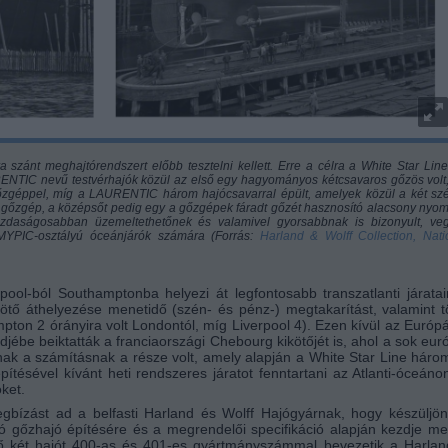
szánt meghajtórendszert előbb tesztelni kellett. Erre a célra a White Star Line
ENTIC nevű testvérhajók közül az első egy hagyományos kétcsavaros gőzös volt,
őzgéppel, míg a LAURENTIC három hajócsavarral épült, amelyek közül a két szé
gőzgép, a középsőt pedig egy a gőzgépek fáradt gőzét hasznosító alacsony nyo
zdaságosabban üzemeltethetőnek és valamivel gyorsabbnak is bizonyult, ve
LMYPIC-osztályú óceánjárók számára (Forrás:
Harland & Wolff Collection, Nati
pool-ból Southamptonba helyezi át legfontosabb transzatlanti járata
ikötő áthelyezése menetidő (szén- és pénz-) megtakarítást, valamint 
mpton 2 órányira volt Londontól, míg Liverpool 4). Ezen kívül az Európ
ébe beiktatták a franciaországi Chebourg kikötőjét is, ahol a sok eur
nnak a számításnak a része volt, amely alapján a White Star Line háro
ítésével kívánt heti rendszeres járatot fenntartani az Atlanti-óceáno
ket.
bízást ad a belfasti Harland és Wolff Hajógyárnak, hogy készüljön
ó gőzhajó építésére és a megrendelői specifikáció alapján kezdje m
ső két hajót 400-as és 401-es gyártmányszámmal bevezetik a Harla