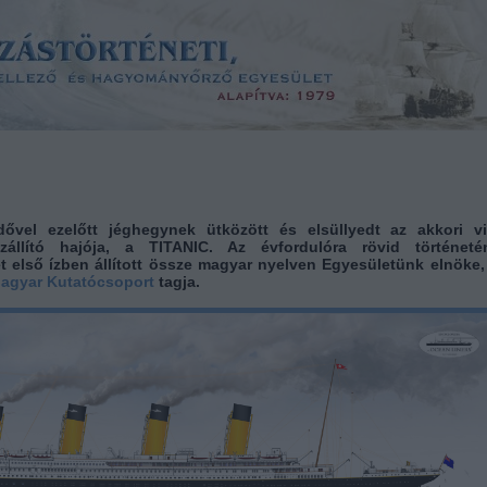
dővel ezelőtt jéghegynek ütközött és elsüllyedt az akkori vi
állító hajója, a TITANIC. Az évfordulóra rövid történeté
t első ízben állított össze magyar nyelven Egyesületünk elnöke, 
Magyar Kutatócsoport
tagja.