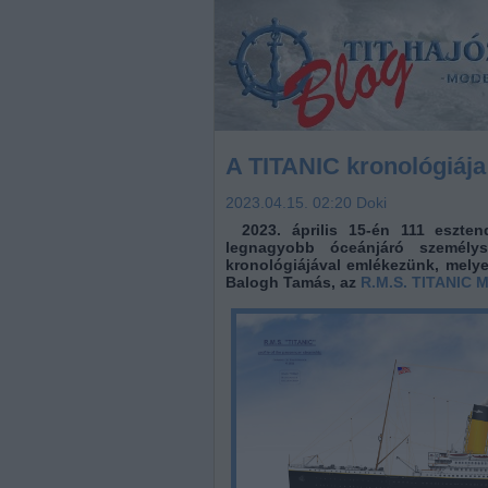
A TITANIC kronológiája
2023.04.15. 02:20
Doki
2023. április 15-én 111 eszten
legnagyobb óceánjáró személysz
kronológiájával emlékezünk, melye
Balogh Tamás, az
R.M.S. TITANIC 