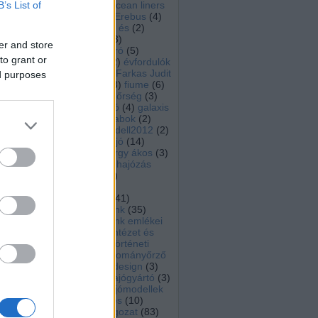
B’s List of
Encyclopedia of ocean liners
(
27
)
English
(
23
)
Erebus
(
4
)
Eric Okanume
(
2
)
és
(
2
)
eseménynaptár
(
3
)
er and store
északnyugati átjáró
(
5
)
to grant or
Euróra Csoport
(
2
)
évfordulók
(
17
)
ex kassa
(
4
)
Farkas Judit
közi
ed purposes
ában
(
8
)
farkas vince
(
3
)
fiume
(
6
)
att,
flottilla
(
2
)
Folyamőrség
(
3
)
el a
Franklin-expedíció
(
4
)
galaxis
ék a
kalauz
(
2
)
Gályarabok
(
2
)
ek),
gigantic
(
2
)
gomodell2012
(
2
)
csak
gőzgép
(
7
)
gőzhajó
(
14
)
asok
gyászhír
(
11
)
györgy ákos
(
3
)
ikai
ani.
habsburg
(
2
)
hadihajózás
tott
(
11
)
hadikikötő
(
2
)
, az
haditechnika
(
3
)
brit
haditengerészet
(
41
)
rika
haditengerészetünk
(
35
)
etes
haditengerészetünk emlékei
amok
(
8
)
Hadtörténeti Intézet és
) az
lást
Múzeum
(
2
)
Hadtörténeti
sítő
Múzeum
(
2
)
hagyományőrző
(a 2
tagozat
(
40
)
hajodesign
(
3
)
port
hajógyártás
(
3
)
hajógyártó
(
3
)
erre
hajómodell
(
9
)
hajómodellek
féle
(
6
)
hajómodellezés
(
10
)
erek
hajómodellező tagozat
(
83
)
 egy