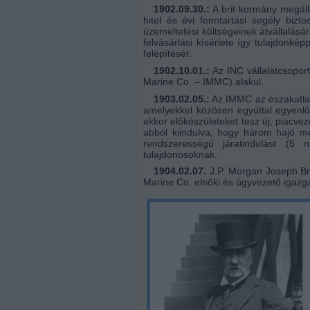
1902.09.30.:
A brit kormány megáll
hitel és évi fenntartási segély bizt
üzemeltetési költségeinek átvállalásár
felvásárlási kísérlete így tulajdonké
felépítését.
1902.10.01.:
Az INC vállalatcsopor
Marine Co. – IMMC) alakul.
1903.02.05.:
Az IMMC az északatlant
amelyekkel közösen egyúttal egyenl
ekkor előkészületeket tesz új, piac
abból kiindulva, hogy három hajó mé
rendszerességű járatindulást (5 
tulajdonosoknak.
1904.02.07.
J.P. Morgan Joseph Bru
Marine Co. elnöki és ügyvezető igazga