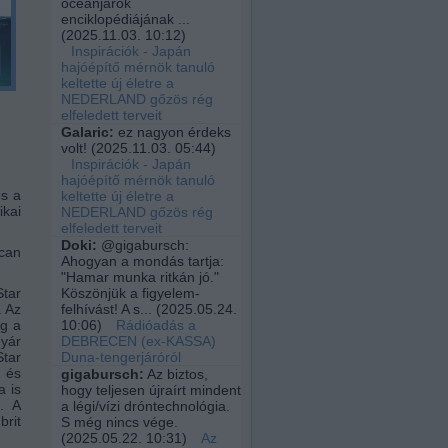
óceánjárók
enciklopédiájának ...
(
2025.11.03. 10:12
)
Inspirációk - Japán
hajóépítő mérnök tanuló
keltette új életre a
NEDERLAND gőzös rég
elfeledett terveit
Galaric:
ez nagyon érdeks
volt!
(
2025.11.03. 05:44
)
Inspirációk - Japán
hajóépítő mérnök tanuló
és a
keltette új életre a
ikai
NEDERLAND gőzös rég
elfeledett terveit
Doki:
@gigabursch:
ican
Ahogyan a mondás tartja:
"Hamar munka ritkán jó."
Star
Köszönjük a figyelem-
. Az
felhívást! A s...
(
2025.05.24.
ág a
10:06
)
Rádióadás a
gyár
DEBRECEN (ex-KASSA)
Star
Duna-tengerjáróról
 és
gigabursch:
Az biztos,
a is
hogy teljesen újraírt mindent
). A
a légi/vízi dróntechnológia.
brit
S még nincs vége.
(
2025.05.22. 10:31
)
Az