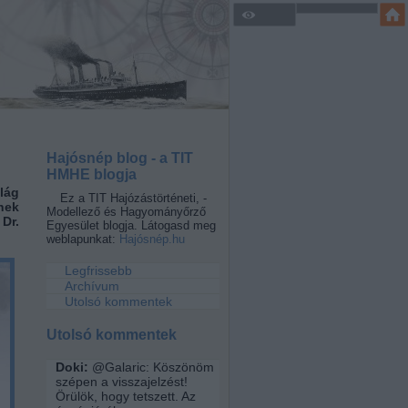
Hajósnép blog - a TIT
HMHE blogja
lág
Ez a TIT Hajózástörténeti, -
nek
Modellező és Hagyományőrző
Dr.
Egyesület blogja. Látogasd meg
weblapunkat:
Hajósnép.hu
Legfrissebb
Archívum
Utolsó kommentek
Utolsó kommentek
Doki:
@Galaric: Köszönöm
szépen a visszajelzést!
Örülök, hogy tetszett. Az