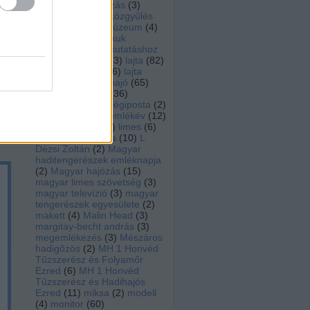
rádió
(
3
)
koszorúzás
(
3
)
sése
kovacs peter
(
2
)
közgyűlés
inák
(
2
)
közlekedési múzeum
(
4
)
nnek
krámli mihály
(
6
)
kuk
zemi
kriegsmarine
(
5
)
kutatáshoz
ével
modellépítéshez
(
3
)
lajta
(
82
)
lajtamonitor hu
(
36
)
lajta
ól a
monitor múzeumhajó
(
65
)
radt
lajta ujjászületés
(
36
)
ban
laktanya utca
(
3
)
légiposta
(
2
)
tyús
leitha
(
72
)
leitha emlékév
(
12
)
égű
lengyel árpád
(
12
)
limes
(
6
)
löveg
(
2
)
Lusitania
(
10
)
L
Dézsi Zoltán
(
2
)
Magyar
haditengerészek emléknapja
(
2
)
Magyar hajózás
(
15
)
magyar limes szövetség
(
3
)
magyar televízió
(
3
)
magyar
tengerészek egyesülete
(
2
)
makett
(
4
)
Malin Head
(
3
)
margitay-becht andrás
(
3
)
megemlékezés
(
3
)
Mészáros
hadigőzös
(
2
)
MH 1 Honvéd
Tűzszerész és Folyamőr
Ezred
(
6
)
MH 1 Honvéd
Tűzszerész és Hadihajós
Ezred
(
11
)
miksa
(
2
)
modell
(
4
)
monitor
(
60
)