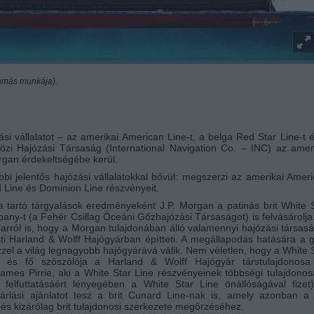
Tamás munkája).
i vállalatot – az amerikai American Line-t, a belga Red Star Line-t 
közi Hajózási Társaság (International Navigation Co. – INC) az amer
rgan érdekeltségébe kerül.
bi jelentős hajózási vállalatokkal bővül: megszerzi az amerikai Amer
d Line és Dominion Line részvényeit.
 tartó tárgyalások eredményeként J.P. Morgan a patinás brit White 
ny-t (a Fehér Csillag Óceáni Gőzhajózási Társaságot) is felvásárolja
 arról is, hogy a Morgan tulajdonában álló valamennyi hajózási társas
ti Harland & Wolff Hajógyárban építteti. A megállapodás hatására a 
zzel a világ legnagyobb hajógyárává válik. Nem véletlen, hogy a White 
 és fő szószólója a Harland & Wolff Hajógyár társtulajdonosa
ames Pirrie, aki a White Star Line részvényeinek többségi tulajdonos
 felfuttatásáért lényegében a White Star Line önállóságával fizet
sárlási ajánlatot tesz a brit Cunard Line-nak is, amely azonban a 
és kizárólag brit tulajdonosi szerkezete megőrzéséhez.