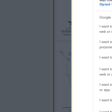
Opted 
Google 
I want t
web or d
I want t
purpose
I want 
I want t
web or d
I want t
or app.
I want t
I want t