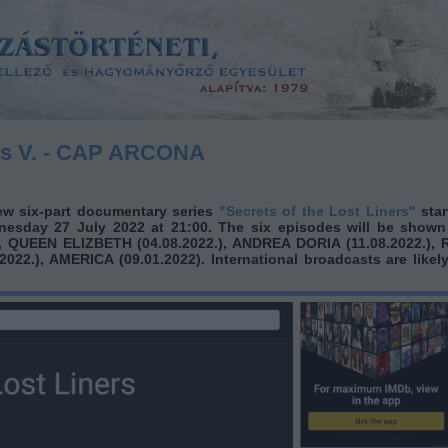
ers V. - CAP ARCONA
ew six-part documentary series
"Secrets of the Lost Liners"
sta
nesday 27 July 2022 at 21:00. The six episodes will be shown
, QUEEN ELIZBETH (04.08.2022.), ANDREA DORIA (11.08.2022.), 
022.), AMERICA (09.01.2022). International broadcasts are likely