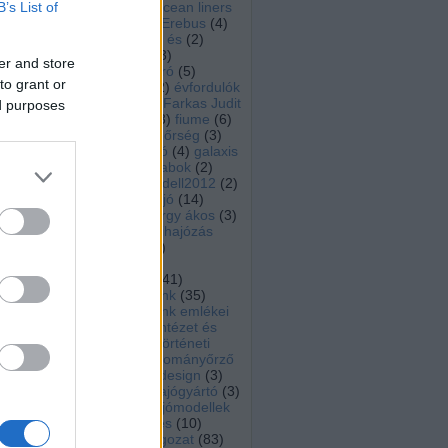
B’s List of
Encyclopedia of ocean liners
(
27
)
English
(
23
)
Erebus
(
4
)
Eric Okanume
(
2
)
és
(
2
)
eseménynaptár
(
3
)
er and store
északnyugati átjáró
(
5
)
to grant or
Euróra Csoport
(
2
)
évfordulók
(
17
)
ex kassa
(
4
)
Farkas Judit
ed purposes
(
8
)
farkas vince
(
3
)
fiume
(
6
)
flottilla
(
2
)
Folyamőrség
(
3
)
Franklin-expedíció
(
4
)
galaxis
kalauz
(
2
)
Gályarabok
(
2
)
gigantic
(
2
)
gomodell2012
(
2
)
gőzgép
(
7
)
gőzhajó
(
14
)
gyászhír
(
11
)
györgy ákos
(
3
)
habsburg
(
2
)
hadihajózás
(
11
)
hadikikötő
(
2
)
haditechnika
(
3
)
haditengerészet
(
41
)
haditengerészetünk
(
35
)
haditengerészetünk emlékei
(
8
)
Hadtörténeti Intézet és
Múzeum
(
2
)
Hadtörténeti
Múzeum
(
2
)
hagyományőrző
tagozat
(
40
)
hajodesign
(
3
)
hajógyártás
(
3
)
hajógyártó
(
3
)
hajómodell
(
9
)
hajómodellek
(
6
)
hajómodellezés
(
10
)
hajómodellező tagozat
(
83
)