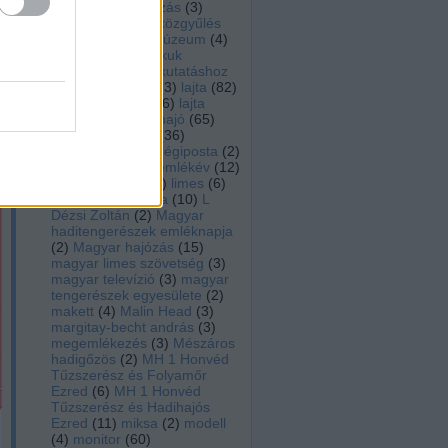
rádió
(
3
)
koszorúzás
(
3
)
kovacs peter
(
2
)
közgyűlés
(
2
)
közlekedési múzeum
(
4
)
krámli mihály
(
6
)
kuk
kriegsmarine
(
5
)
kutatáshoz
modellépítéshez
(
3
)
lajta
(
82
)
lajtamonitor hu
(
36
)
lajta
monitor múzeumhajó
(
65
)
lajta ujjászületés
(
36
)
laktanya utca
(
3
)
légiposta
(
2
)
leitha
(
72
)
leitha emlékév
(
12
)
lengyel árpád
(
12
)
limes
(
6
)
löveg
(
2
)
Lusitania
(
10
)
L
Dézsi Zoltán
(
2
)
Magyar
haditengerészek emléknapja
(
2
)
Magyar hajózás
(
15
)
magyar limes szövetség
(
3
)
magyar televízió
(
3
)
magyar
tengerészek egyesülete
(
2
)
makett
(
4
)
Malin Head
(
3
)
margitay-becht andrás
(
3
)
megemlékezés
(
3
)
Mészáros
hadigőzös
(
2
)
MH 1 Honvéd
Tűzszerész és Folyamőr
Ezred
(
6
)
MH 1 Honvéd
Tűzszerész és Hadihajós
Ezred
(
11
)
miksa
(
2
)
modell
(
4
)
monitor
(
60
)