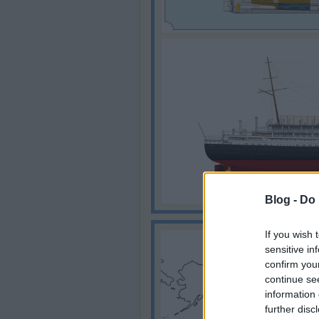
Blog -
Do 
If you wish 
sensitive in
confirm you
continue se
information 
further disc