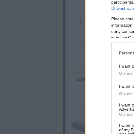
participants
Downstream 
Please note
information 
deny consent
in below Go
Persona
I want t
Opted 
I want t
Opted 
I want 
Advertis
Opted 
I want t
of my P
was col