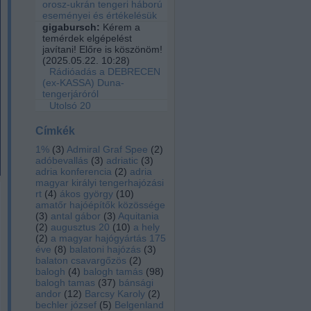
orosz-ukrán tengeri háború
eseményei és értékelésük
gigabursch:
Kérem a
temérdek elgépelést
javítani! Előre is köszönöm!
(
2025.05.22. 10:28
)
Rádióadás a DEBRECEN
(ex-KASSA) Duna-
tengerjáróról
Utolsó 20
Címkék
1%
(
3
)
Admiral Graf Spee
(
2
)
adóbevallás
(
3
)
adriatic
(
3
)
adria konferencia
(
2
)
adria
magyar királyi tengerhajózási
rt
(
4
)
ákos györgy
(
10
)
amatőr hajóépítők közössége
(
3
)
antal gábor
(
3
)
Aquitania
(
2
)
augusztus 20
(
10
)
a hely
(
2
)
a magyar hajógyártás 175
éve
(
8
)
balatoni hajózás
(
3
)
balaton csavargőzös
(
2
)
balogh
(
4
)
balogh tamás
(
98
)
balogh tamas
(
37
)
bánsági
andor
(
12
)
Barcsy Karoly
(
2
)
bechler józsef
(
5
)
Belgenland