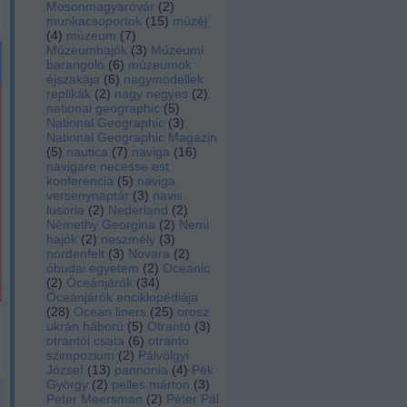
Mosonmagyaróvár
(
2
)
munkacsoportok
(
15
)
múzéj
(
4
)
múzeum
(
7
)
Múzeumhajók
(
3
)
Múzeumi
barangoló
(
6
)
múzeumok
éjszakája
(
6
)
nagymodellek
replikák
(
2
)
nagy negyes
(
2
)
national geographic
(
5
)
National Geographic
(
3
)
National Geographic Magazin
(
5
)
nautica
(
7
)
naviga
(
16
)
navigare necesse est
konferencia
(
5
)
naviga
versenynaptár
(
3
)
navis
lusoria
(
2
)
Nederland
(
2
)
Némethy Georgina
(
2
)
Nemi
hajók
(
2
)
neszmély
(
3
)
nordenfelt
(
3
)
Novara
(
2
)
óbudai egyetem
(
2
)
Oceanic
(
2
)
Óceánjárók
(
34
)
Óceánjárók enciklopédiája
(
28
)
Ocean liners
(
25
)
orosz
ukrán háború
(
5
)
Otrantó
(
3
)
otrantói csata
(
6
)
otranto
szimpozium
(
2
)
Pálvölgyi
József
(
13
)
pannonia
(
4
)
Pék
György
(
2
)
pelles márton
(
3
)
Peter Meersman
(
2
)
Péter Pál