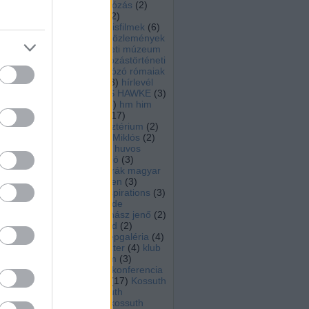
hajósnép
(
21
)
hajózás
(
2
)
hajózástörténeti
(
2
)
hajózástörténeti kisfilmek
(
6
)
hajózástörténeti közlemények
(
7
)
hajózástörténeti múzeum
zebegény
(
2
)
hajózástörténeti
tagozat
(
180
)
Hajózó rómaiak
(
6
)
herzeg zsolt
(
3
)
hírlevél
(
5
)
hmhe
(
2
)
HMS HAWKE
(
3
)
HMT JUSTICIA
(
6
)
hm him
(
3
)
hocza istván
(
17
)
honvédelmi minisztérium
(
2
)
horthy
(
3
)
Horthy Miklós
(
2
)
horváth józsef
(
8
)
huvos
ferenc
(
7
)
inforádió
(
3
)
Innováció az osztrák magyar
haditengerészetben
(
3
)
Inspirációk
(
3
)
Inspirations
(
3
)
iskolahajó
(
3
)
Izolde
Johannsen
(
6
)
juhász jenő
(
2
)
Justicia
(
6
)
Jütland
(
2
)
karácsony
(
12
)
képgaléria
(
4
)
kiállítás
(
96
)
klaszter
(
4
)
klub
rádió
(
5
)
komárom
(
3
)
konczol peter
(
7
)
konferencia
(
27
)
könyvajánló
(
17
)
Kossuth
gőzhajó
(
6
)
Kossuth
múzeumhajó
(
6
)
kossuth