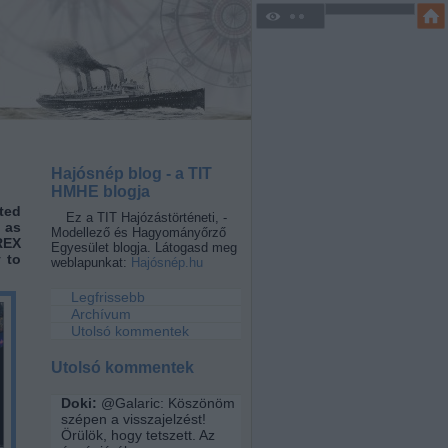
Hajósnép blog - a TIT
HMHE blogja
rted
Ez a TIT Hajózástörténeti, -
 as
Modellező és Hagyományőrző
REX
Egyesület blogja. Látogasd meg
 to
weblapunkat:
Hajósnép.hu
Legfrissebb
Archívum
Utolsó kommentek
Utolsó kommentek
Doki:
@Galaric: Köszönöm
szépen a visszajelzést!
Örülök, hogy tetszett. Az