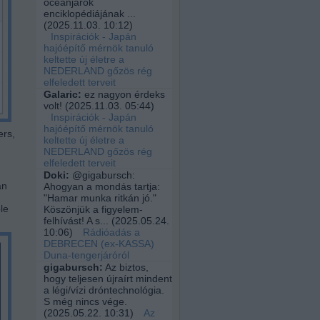
óceánjárók
enciklopédiájának ...
(
2025.11.03. 10:12
)
Inspirációk - Japán
hajóépítő mérnök tanuló
keltette új életre a
NEDERLAND gőzös rég
elfeledett terveit
Galaric:
ez nagyon érdeks
volt!
(
2025.11.03. 05:44
)
Inspirációk - Japán
hajóépítő mérnök tanuló
ers,
keltette új életre a
NEDERLAND gőzös rég
elfeledett terveit
Doki:
@gigabursch:
an
Ahogyan a mondás tartja:
"Hamar munka ritkán jó."
le
Köszönjük a figyelem-
felhívást! A s...
(
2025.05.24.
10:06
)
Rádióadás a
DEBRECEN (ex-KASSA)
Duna-tengerjáróról
gigabursch:
Az biztos,
hogy teljesen újraírt mindent
a légi/vízi dróntechnológia.
S még nincs vége.
(
2025.05.22. 10:31
)
Az