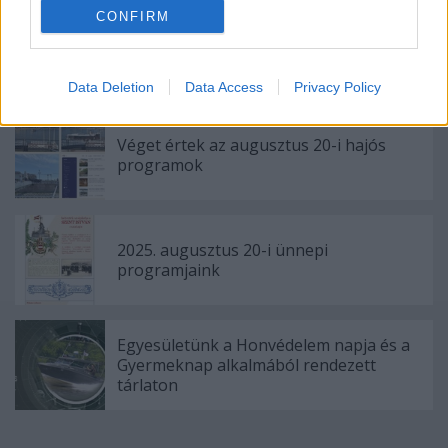
CONFIRM
Könyvbemutatóval egybekötött
kiállításunk Nagykanizsán
Data Deletion
Data Access
Privacy Policy
Véget értek az augusztus 20-i hajós
programok
2025. augusztus 20-i ünnepi
programjaink
Egyesületünk a Honvédelem napja és a
Gyermeknap alkalmából rendezett
tárlaton