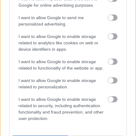
Google for online advertising purposes.
I want to allow Google to send me
personalized advertising.
I want to allow Google to enable storage
related to analytics like cookies on web or
device identifiers in apps.
Címkék:
modell
kiállítás
makett
tit hajózástörténeti
I want to allow Google to enable storage
modellező és hagyományőrző egyesület
Káposztásmegyer
related to functionality of the website or app.
I want to allow Google to enable storage
related to personalization.
Ajánlott bejegyzések:
I want to allow Google to enable storage
related to security, including authentication
"Az ország legjobb búvárai
functionality and fraud prevention, and other
jelentkezhettek..." - visszatekintés a 110
user protection.
éve szolgálatba állított SZENT ISTVÁN
csatahajó kutatásának 30 évére.