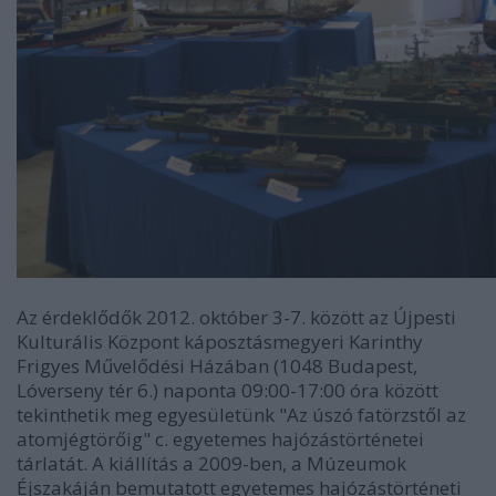
Az érdeklődők 2012. október 3-7. között az Újpesti
Kulturális Központ káposztásmegyeri Karinthy
Frigyes Művelődési Házában (1048 Budapest,
Lóverseny tér 6.) naponta 09:00-17:00 óra között
tekinthetik meg egyesületünk "Az úszó fatörzstől az
atomjégtörőig" c. egyetemes hajózástörténetei
tárlatát. A kiállítás a 2009-ben, a Múzeumok
Éjszakáján bemutatott egyetemes hajózástörténeti