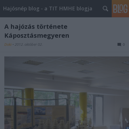
Hajósnép blog - a TIT HMHE blogja
A hajózás története
Káposztásmegyeren
Doki
•
2012. október 02.
0