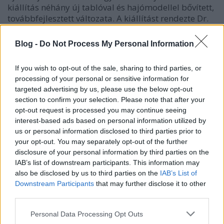
kiállítás néhány új tablóval és hajómodellel bővített,
továbbfejlesztett változata. A kiállítást rendezte Dr.
Balogh Tamás, a berendezésben közreműködött
Bicskei János, Hocza István, Fazekas Károly
Blog -
Do Not Process My Personal Information
és Valentinyi Gyula. Modelleket biztosítottak
egyesületünk tagjai: Barcsy Károly, Bechler József,
If you wish to opt-out of the sale, sharing to third parties, or
Hocza István, Juhász Jenő, Kecskeméti József, Röder
processing of your personal or sensitive information for
Sándor, Susányi Oszkár, Tuska Lajos, a Zebegényi
targeted advertising by us, please use the below opt-out
Hajózási Múzeum (Farkas Judith), Valentinyi Gyula,
section to confirm your selection. Please note that after your
Varga János, valamint a MH 1, Honvéd Tűzszerész és
opt-out request is processed you may continue seeing
Hadihajós Ezred Csapatmúzeuma. Jóvoltukból
interest-based ads based on personal information utilized by
mintegy száz modell és hozzájuk tartozó - a típust, a
us or personal information disclosed to third parties prior to
kort (és ahol releváns, a magyar vonatkozásokat is)
your opt-out. You may separately opt-out of the further
bemutató - Dr. Balogh Tamás készítette 26
disclosure of your personal information by third parties on the
nagyméretű, színes tabló mutatja be a hajózás
IAB’s list of downstream participants. This information may
egyetemes történetét. Jó szórakozást, tartalmas
also be disclosed by us to third parties on the
IAB’s List of
kiállítás-látogatást kívánunk minden kedves
Downstream Participants
that may further disclose it to other
Érdeklődőnek! A kiállítás helyszíne
third parties.
tömegközlekedéssel elérhető az M3-as metró
Please note that this website/app uses one or more Google
Personal Data Processing Opt Outs
Újpest-Központ megállójától a 14-es villamossal
services and may gather and store information including but