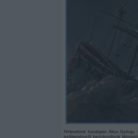
Hírlevelünk hasábjain Ákos György,
gyűjteményről beszámoltunk látogat