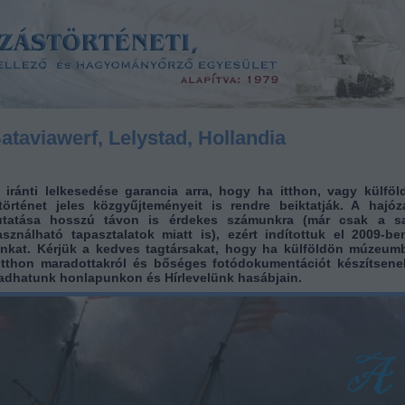
taviawerf, Lelystad, Hollandia
 iránti lelkesedése garancia arra, hogy ha itthon, vagy külföl
történet jeles közgyűjteményeit is rendre beiktatják. A hajózá
utatása hosszú távon is érdekes számunkra (már csak a sa
asználható tapasztalatok miatt is), ezért indítottuk el 2009-be
nkat. Kérjük a kedves tagtársakat, hogy ha külföldön múzeum
itthon maradottakról és bőséges fotódokumentációt készítsene
readhatunk honlapunkon és Hírlevelünk hasábjain.