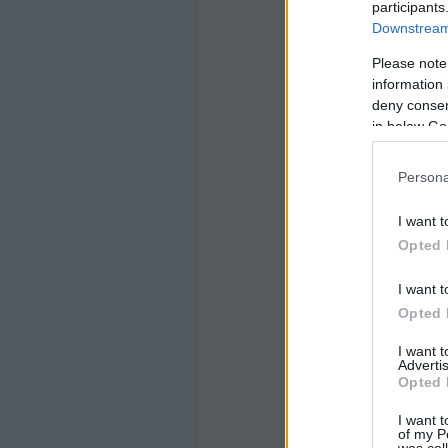
participants
Downstream 
Please note
information 
deny consent
in below Go
Persona
I want t
Opted 
I want t
Opted 
I want 
Advertis
Opted 
I want t
of my P
was col