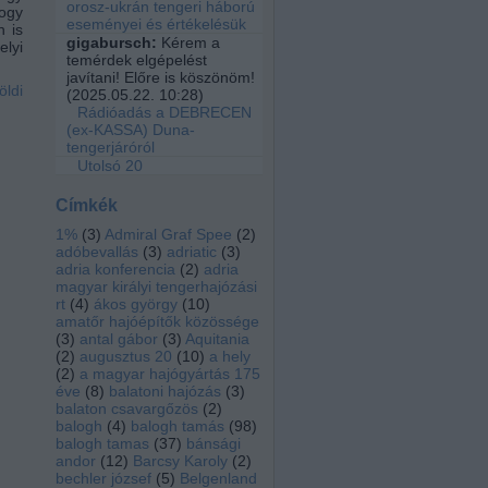
orosz-ukrán tengeri háború
ogy
eseményei és értékelésük
n is
gigabursch:
Kérem a
elyi
temérdek elgépelést
javítani! Előre is köszönöm!
öldi
(
2025.05.22. 10:28
)
Rádióadás a DEBRECEN
(ex-KASSA) Duna-
tengerjáróról
Utolsó 20
Címkék
1%
(
3
)
Admiral Graf Spee
(
2
)
adóbevallás
(
3
)
adriatic
(
3
)
adria konferencia
(
2
)
adria
magyar királyi tengerhajózási
rt
(
4
)
ákos györgy
(
10
)
amatőr hajóépítők közössége
(
3
)
antal gábor
(
3
)
Aquitania
(
2
)
augusztus 20
(
10
)
a hely
(
2
)
a magyar hajógyártás 175
éve
(
8
)
balatoni hajózás
(
3
)
balaton csavargőzös
(
2
)
balogh
(
4
)
balogh tamás
(
98
)
balogh tamas
(
37
)
bánsági
andor
(
12
)
Barcsy Karoly
(
2
)
bechler józsef
(
5
)
Belgenland