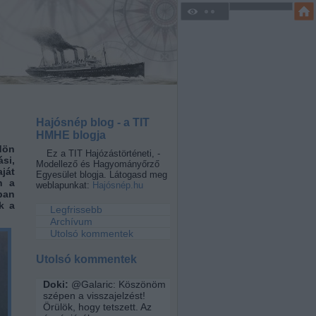
Hajósnép blog - a TIT
HMHE blogja
dön
Ez a TIT Hajózástörténeti, -
si,
Modellező és Hagyományőrző
ját
Egyesület blogja. Látogasd meg
n a
weblapunkat:
Hajósnép.hu
ban
k a
Legfrissebb
Archívum
Utolsó kommentek
Utolsó kommentek
Doki:
@Galaric: Köszönöm
szépen a visszajelzést!
Örülök, hogy tetszett. Az