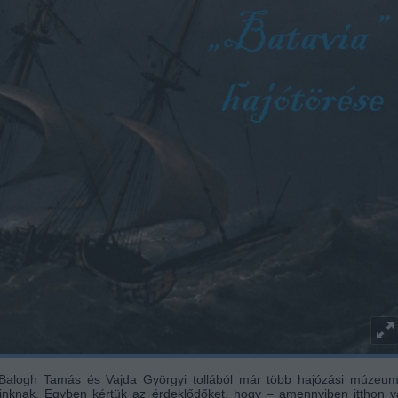
 Balogh Tamás és Vajda Györgyi tollából már több hajózási múzeum
óinknak. Egyben kértük az érdeklődőket, hogy – amennyiben itthon 