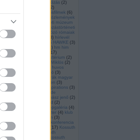
hajósnép
(
21
)
hajózás
(
2
)
hajózástörténeti
(
2
)
hajózástörténeti kisfilmek
(
6
)
hajózástörténeti közlemények
(
7
)
hajózástörténeti múzeum
zebegény
(
2
)
hajózástörténeti
tagozat
(
180
)
Hajózó rómaiak
(
6
)
herzeg zsolt
(
3
)
hírlevél
(
5
)
hmhe
(
2
)
HMS HAWKE
(
3
)
HMT JUSTICIA
(
6
)
hm him
(
3
)
hocza istván
(
17
)
honvédelmi minisztérium
(
2
)
horthy
(
3
)
Horthy Miklós
(
2
)
horváth józsef
(
8
)
huvos
ferenc
(
7
)
inforádió
(
3
)
Innováció az osztrák magyar
haditengerészetben
(
3
)
Inspirációk
(
3
)
Inspirations
(
3
)
iskolahajó
(
3
)
Izolde
Johannsen
(
6
)
juhász jenő
(
2
)
Justicia
(
6
)
Jütland
(
2
)
karácsony
(
12
)
képgaléria
(
4
)
kiállítás
(
96
)
klaszter
(
4
)
klub
rádió
(
5
)
komárom
(
3
)
konczol peter
(
7
)
konferencia
(
27
)
könyvajánló
(
17
)
Kossuth
gőzhajó
(
6
)
Kossuth
múzeumhajó
(
6
)
kossuth