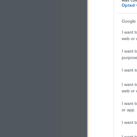
Opted 
Google 
I want t
web or d
I want t
purpose
I want 
I want t
web or d
I want t
or app.
I want t
I want t