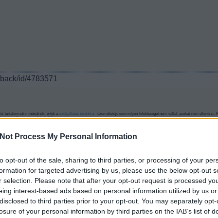
ckback/id/4783571
ói tartalomnak minősülnek, értük a
szolgáltatás technikai
üzemeltetője semmilyen felelősséget nem vállal, azokat nem ellenőrzi. K
ételekben
és az
adatvédelmi tájékoztatóban
.
Not Process My Personal Information
sztrálj
! ‐
Belépés Facebookkal
to opt-out of the sale, sharing to third parties, or processing of your per
formation for targeted advertising by us, please use the below opt-out s
r selection. Please note that after your opt-out request is processed y
eing interest-based ads based on personal information utilized by us or
disclosed to third parties prior to your opt-out. You may separately opt-
losure of your personal information by third parties on the IAB’s list of