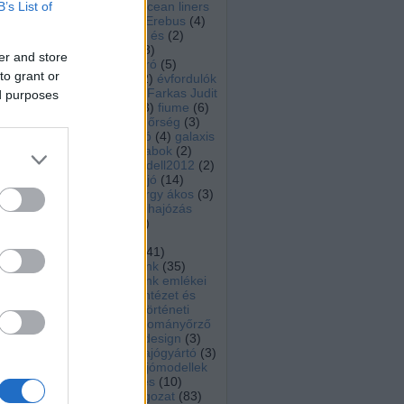
B’s List of
Encyclopedia of ocean liners
(
27
)
English
(
23
)
Erebus
(
4
)
Eric Okanume
(
2
)
és
(
2
)
eseménynaptár
(
3
)
er and store
északnyugati átjáró
(
5
)
to grant or
Euróra Csoport
(
2
)
évfordulók
(
17
)
ex kassa
(
4
)
Farkas Judit
ed purposes
(
8
)
farkas vince
(
3
)
fiume
(
6
)
flottilla
(
2
)
Folyamőrség
(
3
)
Franklin-expedíció
(
4
)
galaxis
kalauz
(
2
)
Gályarabok
(
2
)
gigantic
(
2
)
gomodell2012
(
2
)
gőzgép
(
7
)
gőzhajó
(
14
)
gyászhír
(
11
)
györgy ákos
(
3
)
habsburg
(
2
)
hadihajózás
(
11
)
hadikikötő
(
2
)
haditechnika
(
3
)
haditengerészet
(
41
)
haditengerészetünk
(
35
)
haditengerészetünk emlékei
(
8
)
Hadtörténeti Intézet és
Múzeum
(
2
)
Hadtörténeti
Múzeum
(
2
)
hagyományőrző
tagozat
(
40
)
hajodesign
(
3
)
hajógyártás
(
3
)
hajógyártó
(
3
)
hajómodell
(
9
)
hajómodellek
(
6
)
hajómodellezés
(
10
)
hajómodellező tagozat
(
83
)