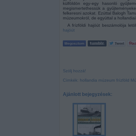
külföldön egy-egy hasonló gyűjtem
megismertethessük a gyűjteményeket
felkeresni azokat. Ezúttal Balogh Tam
múzeumokról, de egyúttal a hollandiai
A frízföldi hajóút beszámolója le
hajóút
Szólj hozzá!
Címkék:
hollandia
múzeum
frízföld
Mú
Ajánlott bejegyzések: