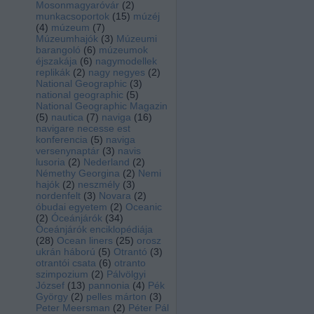
Mosonmagyaróvár
(
2
)
munkacsoportok
(
15
)
múzéj
(
4
)
múzeum
(
7
)
Múzeumhajók
(
3
)
Múzeumi
barangoló
(
6
)
múzeumok
éjszakája
(
6
)
nagymodellek
replikák
(
2
)
nagy negyes
(
2
)
National Geographic
(
3
)
national geographic
(
5
)
National Geographic Magazin
(
5
)
nautica
(
7
)
naviga
(
16
)
navigare necesse est
konferencia
(
5
)
naviga
versenynaptár
(
3
)
navis
lusoria
(
2
)
Nederland
(
2
)
Némethy Georgina
(
2
)
Nemi
hajók
(
2
)
neszmély
(
3
)
nordenfelt
(
3
)
Novara
(
2
)
óbudai egyetem
(
2
)
Oceanic
(
2
)
Óceánjárók
(
34
)
Óceánjárók enciklopédiája
(
28
)
Ocean liners
(
25
)
orosz
ukrán háború
(
5
)
Otrantó
(
3
)
otrantói csata
(
6
)
otranto
szimpozium
(
2
)
Pálvölgyi
József
(
13
)
pannonia
(
4
)
Pék
György
(
2
)
pelles márton
(
3
)
Peter Meersman
(
2
)
Péter Pál