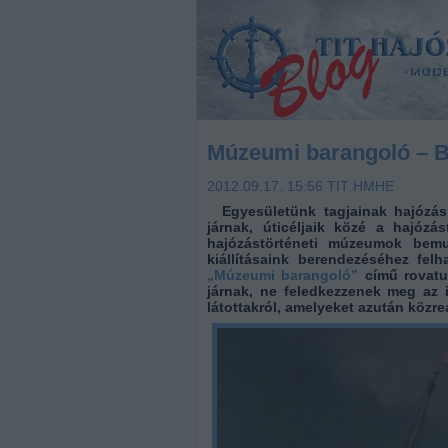
Múzeumi barangoló – Ba
2012.09.17. 15:56
TIT HMHE
Egyesületünk tagjainak hajózás
járnak, úticéljaik közé a hajózás
hajózástörténeti múzeumok bem
kiállításaink berendezéséhez felh
„Múzeumi barangoló”
című rovatu
járnak, ne feledkezzenek meg az 
látottakról, amelyeket azután köz