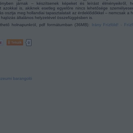
ényben járnak – készítsenek képeket és leírást élményeikről, h
 azokkal is, akiknek esetleg egyelőre nincs lehetősége személyese
ás osztja meg hollandiai tapasztalatait az érdeklődőkkel – nemcsak a h
 hajózás általános helyzetével összefüggésben is.
tölthető holnapunkról, pdf formátumban (36MB):
Irány Frízföld! - Frízf
Tetszik
0
zeumi barangoló