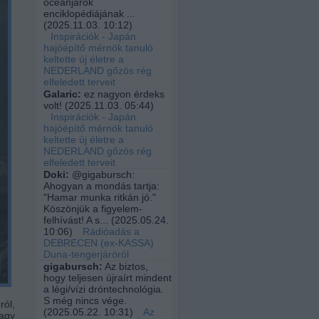
óceánjárók
enciklopédiájának ...
(
2025.11.03. 10:12
)
Inspirációk - Japán
hajóépítő mérnök tanuló
keltette új életre a
NEDERLAND gőzös rég
elfeledett terveit
Galaric:
ez nagyon érdeks
volt!
(
2025.11.03. 05:44
)
Inspirációk - Japán
hajóépítő mérnök tanuló
keltette új életre a
NEDERLAND gőzös rég
elfeledett terveit
Doki:
@gigabursch:
Ahogyan a mondás tartja:
"Hamar munka ritkán jó."
Köszönjük a figyelem-
felhívást! A s...
(
2025.05.24.
10:06
)
Rádióadás a
DEBRECEN (ex-KASSA)
Duna-tengerjáróról
gigabursch:
Az biztos,
hogy teljesen újraírt mindent
a légi/vízi dróntechnológia.
S még nincs vége.
ról,
(
2025.05.22. 10:31
)
Az
vagy